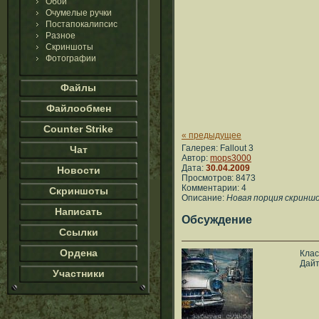
Обои
Очумелые ручки
Постапокалипсис
Разное
Скриншоты
Фотографии
Файлы
Файлообмен
Counter Strike
« предыдущее
Галерея: Fallout 3
Чат
Автор:
mops3000
Дата:
30.04.2009
Новости
Просмотров: 8473
Комментарии: 4
Скриншоты
Описание:
Новая порция скринш
Написать
Обсуждение
Ссылки
Ордена
Класс
Дайте
Участники