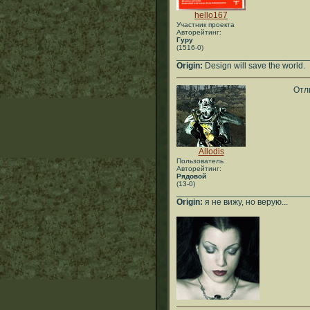
hello167
Участник проекта
Авторейтинг:
Гуру
(1516-0)
___________________________
Origin:
Design will save the world.
Отл
Allodis
Пользователь
Авторейтинг:
Рядовой
(13-0)
___________________________
Origin:
я не вижу, но верую...