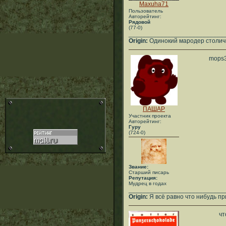
Maxuha71
Пользователь
Авторейтинг:
Рядовой
(77-0)
___________________________
Origin:
Одинокий мародер столич
mops
ПАШАР
Участник проекта
Авторейтинг:
Гуру
(724-0)
Звание:
Старший писарь
Репутация:
Мудрец в годах
___________________________
Origin:
Я всё равно что нибудь при
чт