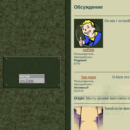
Обсуждение
Он как т остро
paRlek
Пользователь
Авторейтинг:
Рядовой
(0-0)
Yao-guay
О боги эт
Пользователь
Авторейтинг:
Активный
(113-0)
___________________________
Origin:
Месть оружие массового п
Такой если вре