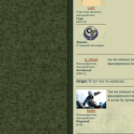
Lavr
Участник проекта
Авторейтинг:
Гуру
(825-0)
Звание:
Старший палладин
d_moon
он не сильно о
маневренност
Пользователь
Авторейтинг:
Активный
(289-1)
___________________________
Origin:
Я тут что то написал...
"он не сильно 
маневренности
А если 3х луче
Кейн
Пользователь
Авторейтинг:
Рядовой
(4-0)