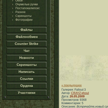
Обои
Очумелые ручки
Постапокалипсис
Разное
Скриншоты
Фотографии
Файлы
Файлообмен
Counter Strike
Чат
Новости
Скриншоты
Написать
Ссылки
Ордена
« предыдущее
Галерея: Fallout 3
Участники
Автор:
CRAYZ ghoul
Дата:
26.05.2009
Просмотров: 9368
Комментарии: 5
Описание:
Встречайте,новый су