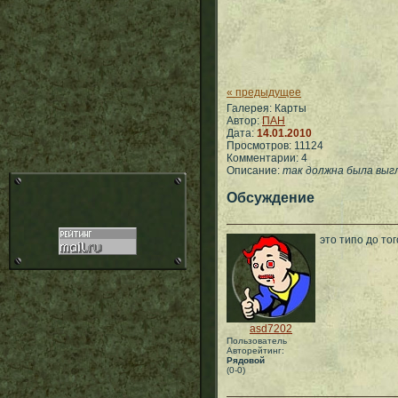
« предыдущее
Галерея: Карты
Автор:
ПАН
Дата:
14.01.2010
Просмотров: 11124
Комментарии: 4
Описание:
так должна была выг
Обсуждение
это типо до то
asd7202
Пользователь
Авторейтинг:
Рядовой
(0-0)