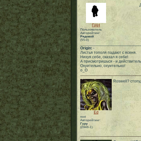
ПАН
Пользователь
Авторейтинг:
Рядовой
(55-0)
___________________________
Origin:
-
Листья тополя падают с ясеня.
Нихуя себе, сказал я себе!
А присмотришься - и действитель
Охуительно, охуительно!
о_О
Roswell? стопу
Ed
root
Авторейтинг:
Гуру
(2946-1)