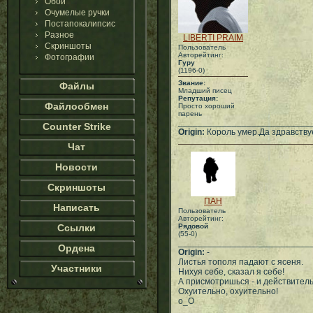
Обои
Очумелые ручки
Постапокалипсис
Разное
LIBERTI PRAIM
Скриншоты
Пользователь
Авторейтинг:
Фотографии
Гуру
(1196-0)
Звание:
Файлы
Младший писец
Репутация:
Файлообмен
Просто хороший
парень
___________________________
Counter Strike
Origin:
Король умер.Да здравству
Чат
Новости
Скриншоты
ПАН
Написать
Пользователь
Авторейтинг:
Ссылки
Рядовой
(55-0)
___________________________
Ордена
Origin:
-
Листья тополя падают с ясеня.
Участники
Нихуя себе, сказал я себе!
А присмотришься - и действитель
Охуительно, охуительно!
о_О