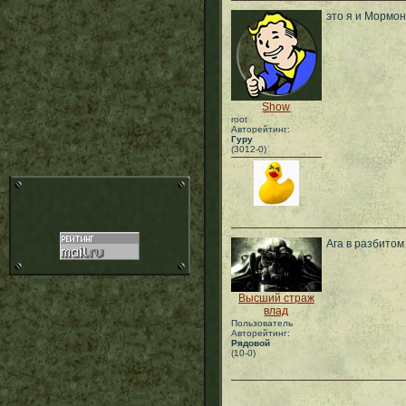
это я и Мормон
Show
root
Авторейтинг:
Гуру
(3012-0)
Ага в разбитом
Высший страж
влад
Пользователь
Авторейтинг:
Рядовой
(10-0)