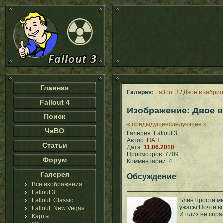
Главная
Галерея:
Fallout 3
/
Двое в кабри
Fallout 4
Изображение: Двое в
Поиск
« предыдущее
следующее »
ЧаВО
Галерея: Fallout 3
Автор:
ПАН
Статьи
Дата:
11.06.2010
Просмотров: 7709
Форум
Комментарии: 4
Галерея
Обсуждение
Все изображения
Fallout 3
Fallout: Classic
Блин прости ме
ужасы.Почти вс
Fallout: New Vegas
И плиз не спра
Карты