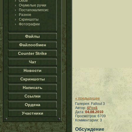
Обои
Очумелые ручки
Постапокалипсис
Разное
Скриншоты
Фотографии
Файлы
Файлообмен
Counter Strike
Чат
Новости
Скриншоты
Написать
Ссылки
« предыдущее
Галерея: Fallout 3
Ордена
Автор:
&Fox&
Дата:
04.08.2010
Участники
Просмотров: 6709
Комментарии: 3
Обсуждение