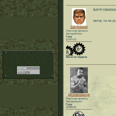
ВАУ!!!! ОФИ
автор, ты не у
Zak Rokwell
Участник проекта
Авторейтинг:
Гуру
(1241-0)
Магистр Ордена
@Undertaker@
Участник проекта
Авторейтинг:
Гуру
(2295-0)