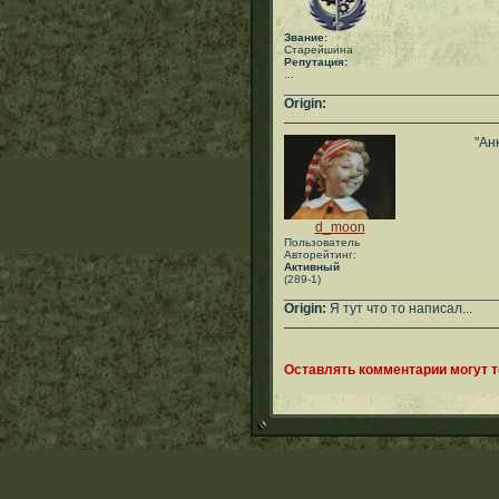
Звание:
Старейшина
Репутация:
...
___________________________
Origin:
"Ан
d_moon
Пользователь
Авторейтинг:
Активный
(289-1)
___________________________
Origin:
Я тут что то написал...
Оставлять комментарии могут 