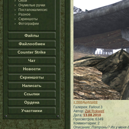
Обои
Очумелые ручки
Постапокалипсис
Разное
Скриншоты
Фотографии
Файлы
Файлообмен
Counter Strike
Чат
Новости
Скриншоты
Написать
Ссылки
Ордена
« предыдущее
Галерея: Fallout 3
Участники
Автор:
Zak Rokwell
Дата:
13.08.2010
Просмотров: 6349
Комментарии: 2
Описание:
Патроны? Их у меня д