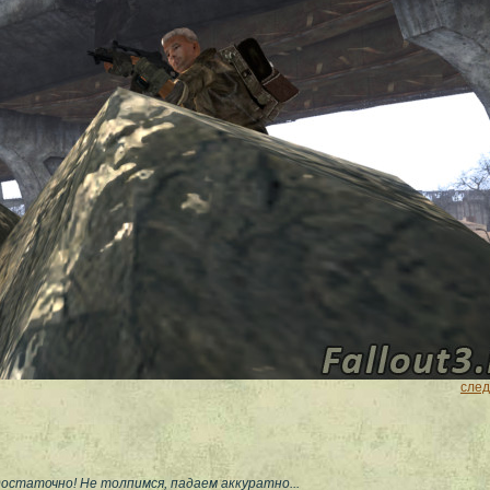
сле
остаточно! Не толпимся, падаем аккуратно...