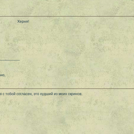
Херня!
__________
но,
 с тобой согласен, это худший из моих скринов.