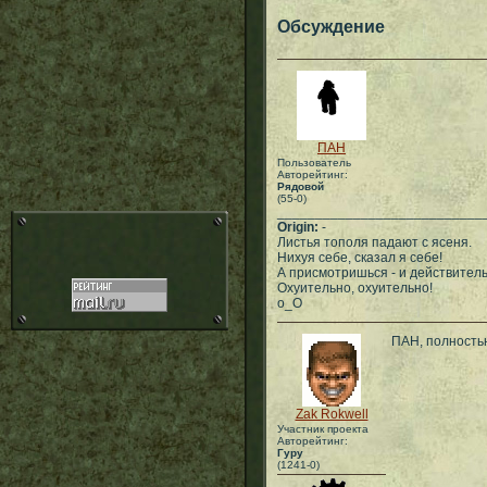
Обсуждение
ПАН
Пользователь
Авторейтинг:
Рядовой
(55-0)
___________________________
Origin:
-
Листья тополя падают с ясеня.
Нихуя себе, сказал я себе!
А присмотришься - и действитель
Охуительно, охуительно!
о_О
ПАН, полностью
Zak Rokwell
Участник проекта
Авторейтинг:
Гуру
(1241-0)