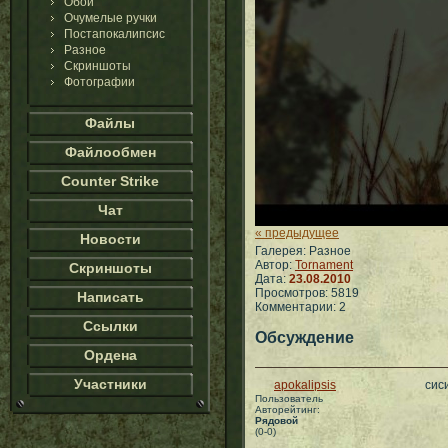
Обои
Очумелые ручки
Постапокалипсис
Разное
Скриншоты
Фотографии
Файлы
Файлообмен
Counter Strike
Чат
« предыдущее
Новости
Галерея: Разное
Автор:
Tornament
Скриншоты
Дата:
23.08.2010
Просмотров: 5819
Написать
Комментарии: 2
Ссылки
Обсуждение
Ордена
Участники
apokalipsis
сис
Пользователь
Авторейтинг:
Рядовой
(0-0)
___________________________