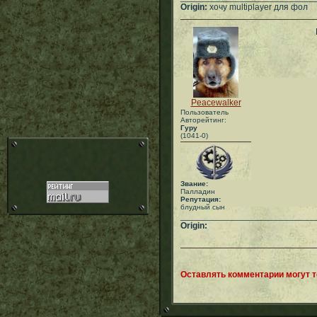
Origin:
хочу multiplayer для фол
Peacewalker
Пользователь
Авторейтинг:
Гуру
(1041-0)
Звание:
Палладин
Репутация:
блудный сын
___________________________
Origin:
Оставлять комментарии могут 