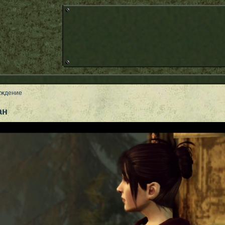
уждение
ан