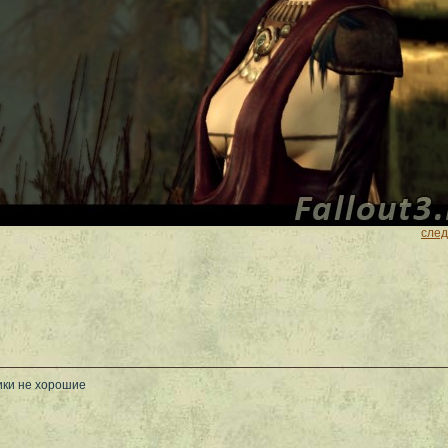
сле
ики не хорошие
__________