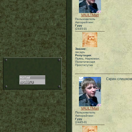
VAULTMan
Пользователь
Авторейтинг:
Гуру
(2445-0)
Звание:
писарь
Репутация:
Пьянь, Наркоман,
Политическая
Проститутка
Скрин слишком 
VAULTMan
Пользователь
Авторейтинг:
Гуру
(2445-0)