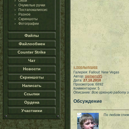
Обои
Очумелые ручки
Постапокалипсис
Разное
Скриншоты
Фотографии
Файлы
Файлообмен
Counter Strike
Чат
« предыдущее
Новости
Галерея: Fallout: New Vegas
Автор:
siemens95
Скриншоты
Дата:
27.10.2010
Просмотров: 6892
Написать
Комментарии: 5
Описание:
Всю грязную работу з
Ссылки
Обсуждение
Ордена
Участники
По любом спи