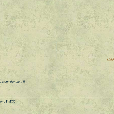
сле
а меня делают ))
жено ИМХО