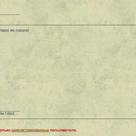
__________
такая же охрана)
__________
me I died...
только
зарегистрированные
пользователи.