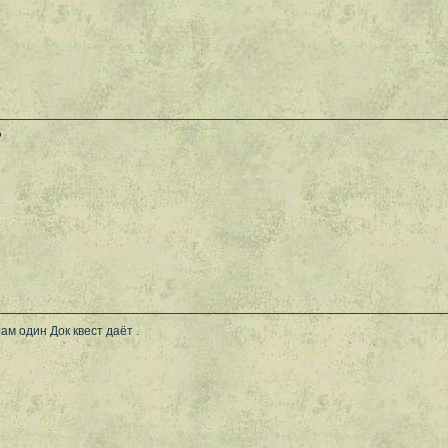
?
там один Док квест даёт .