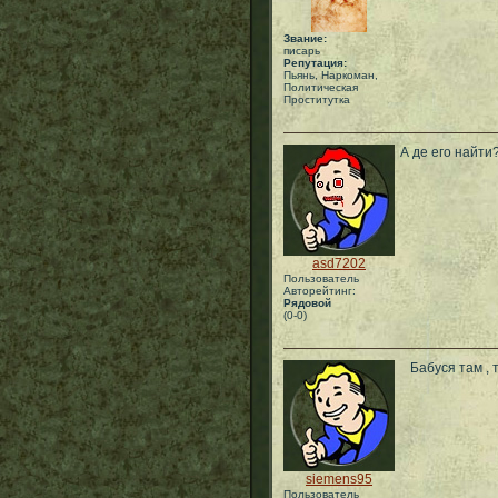
Звание:
писарь
Репутация:
Пьянь, Наркоман,
Политическая
Проститутка
А де его найти
asd7202
Пользователь
Авторейтинг:
Рядовой
(0-0)
Бабуся там , 
siemens95
Пользователь