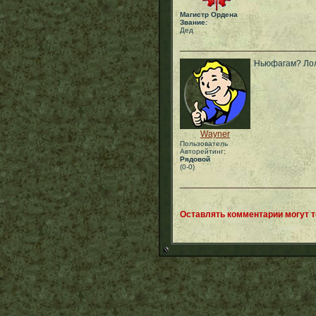
Магистр Ордена
Звание:
Дед
Ньюфагам? Лол,
Wayner
Пользователь
Авторейтинг:
Рядовой
(0-0)
Оставлять комментарии могут 