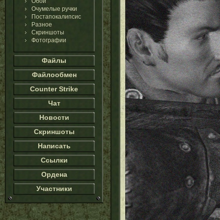
Обои
Очумелые ручки
Постапокалипсис
Разное
Скриншоты
Фотографии
Файлы
Файлообмен
Counter Strike
Чат
Новости
Скриншоты
Написать
Ссылки
Ордена
Участники