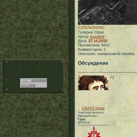
« предыдущее
Галерея: Обои
Автор:
KaraBok
Дата:
27.10.2010
Просмотров: 6602
Комментарии: 2
Описание:
ньюфагам не понять
Обсуждение
+1
CRAYZ ghoul
Участник проекта
Авторейтинг:
Гуру
(8578-4)