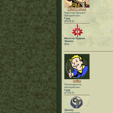
CRAYZ ghoul
Участник проекта
Авторейтинг:
Гуру
(8578-4)
Магистр Ордена
Звание:
Дед
voffka
Пользователь
Авторейтинг:
Гуру
(2735-0)
Звание:
Старейшина