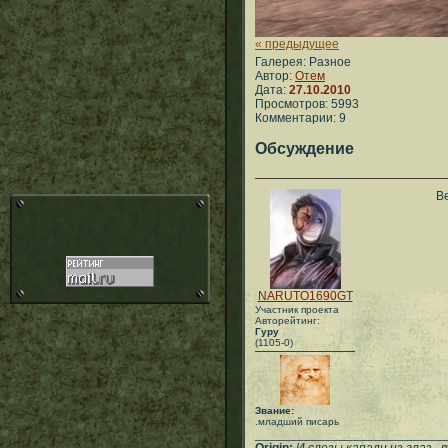
« предыдущее
Галерея: Разное
Автор:
Отем
Дата:
27.10.2010
Просмотров: 5993
Комментарии: 9
Обсуждение
В
NARUTO1690GT
Участник проекта
Авторейтинг:
Гуру
(1105-0)
Звание:
.младший писарь
___________________________