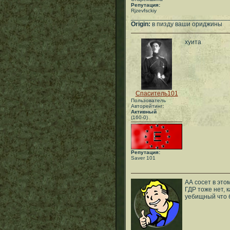
Репутация:
Rjzevfsckiy
___________________________
Origin:
в пизду ваши ориджины
хуита
Спаситель101
Пользователь
Авторейтинг:
Активный
(160-0)
Репутация:
Saver 101
АА сосет в этом
ГДР тоже нет, к
уебищный что 