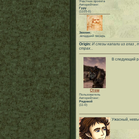
Участник проекта
Авторейтинг:
Гуру
(1105-0)
Звание:
.младший писарь
___________________________
Origin:
И слезы капали из глаз ,
страх...
В следующий ра
Отем
Пользователь
Авторейтинг:
Рядовой
(11-0)
Ужасный, невъ