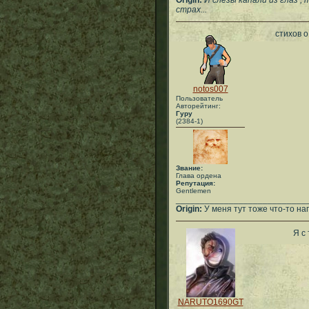
Origin:
И слезы капали из глаз ,
страх...
стихов о
notos007
Пользователь
Авторейтинг:
Гуру
(2384-1)
Звание:
Глава ордена
Репутация:
Gentlemen
___________________________
Origin:
У меня тут тоже что-то нап
Я с
NARUTO1690GT