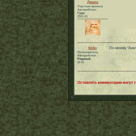
Джаец
Участник проекта
Авторейтинг:
Гуру
(561-0)
Кейн
По-моему "Анкл
Пользователь
Авторейтинг:
Рядовой
(4-0)
Оставлять комментарии могут 