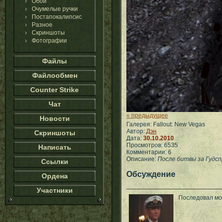
Обои
Очумелые ручки
Постапокалипсис
Разное
Скриншоты
Фотографии
Файлы
Файлообмен
Counter Strike
Чат
« предыдущее
Новости
Галерея: Fallout: New Vegas
Автор:
Дэн
Скриншоты
Дата:
30.10.2010
Просмотров: 6535
Написать
Комментарии: 6
Описание:
После битвы за Гудсп
Ссылки
Обсуждение
Ордена
Участники
Последовал мо