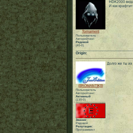
HDK2000 вида
И как крафтит
Tornament
Пользователь
Авторейтинг:
Рядовой
(40-0)
___________________________
Origin:
Долго же ты их
{[[ROMANTIK]]}
Пользователь
Авторейтинг:
Активный
(135-0)
Звание:
Рядовой
Репутация:
Программист