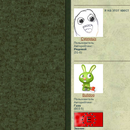
я на этот квест
СурпрЫз
Пользователь
Авторейтинг:
Рядовой
(31-0)
Bulldog
Пользователь
Авторейтинг:
Гуру
(903-5)
Звание: