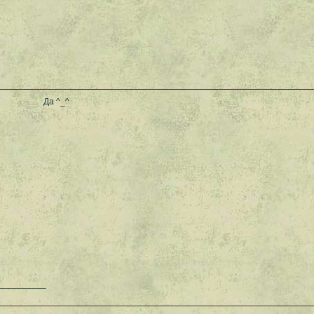
Да ^_^
__________