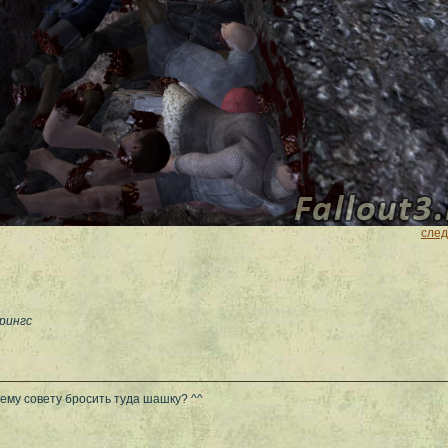
сле
рингс
ему совету бросить туда шашку? ^^