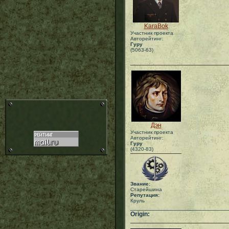
KaraBok
Участник проекта
Авторейтинг:
Гуру
(5063-63)
Дэн
Участник проекта
Авторейтинг:
Гуру
(4320-83)
Звание:
Старейшина
Репутация:
Круль
___________________________
Origin: