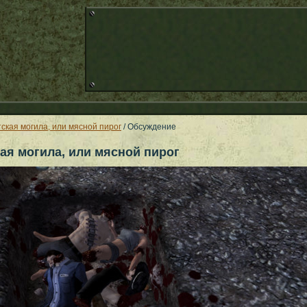
ская могила, или мясной пирог
/ Обсуждение
ая могила, или мясной пирог