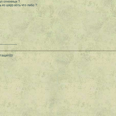
л огненных ?
ь из шкур хоть что либо ?
__________
 тащил)))