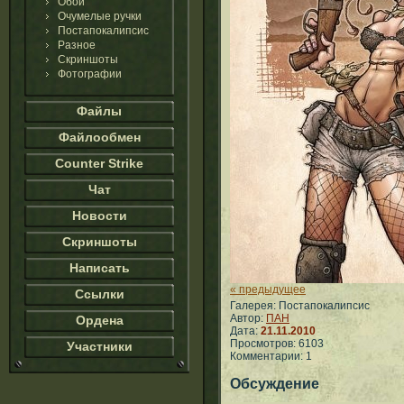
Обои
Очумелые ручки
Постапокалипсис
Разное
Скриншоты
Фотографии
Файлы
Файлообмен
Counter Strike
Чат
Новости
Скриншоты
Написать
« предыдущее
Ссылки
Галерея: Постапокалипсис
Автор:
ПАН
Ордена
Дата:
21.11.2010
Просмотров: 6103
Участники
Комментарии: 1
Обсуждение