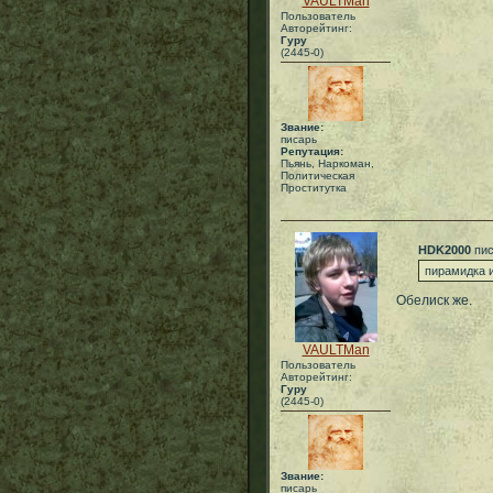
VAULTMan
Пользователь
Авторейтинг:
Гуру
(2445-0)
Звание:
писарь
Репутация:
Пьянь, Наркоман,
Политическая
Проститутка
HDK2000
пис
пирамидка и
Обелиск же.
VAULTMan
Пользователь
Авторейтинг:
Гуру
(2445-0)
Звание:
писарь