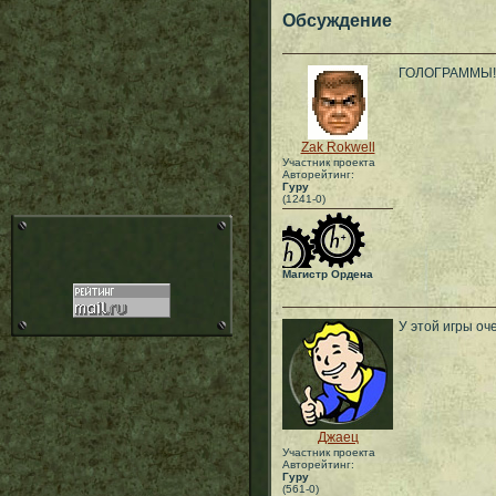
Обсуждение
ГОЛОГРАММЫ!!
Zak Rokwell
Участник проекта
Авторейтинг:
Гуру
(1241-0)
Магистр Ордена
У этой игры оч
Джаец
Участник проекта
Авторейтинг:
Гуру
(561-0)