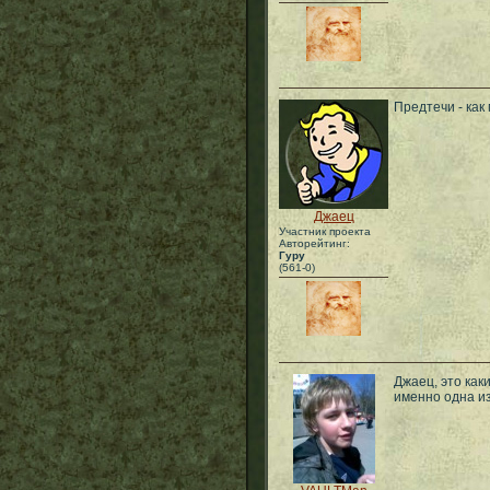
Предтечи - как
Джаец
Участник проекта
Авторейтинг:
Гуру
(561-0)
Джаец, это как
именно одна из