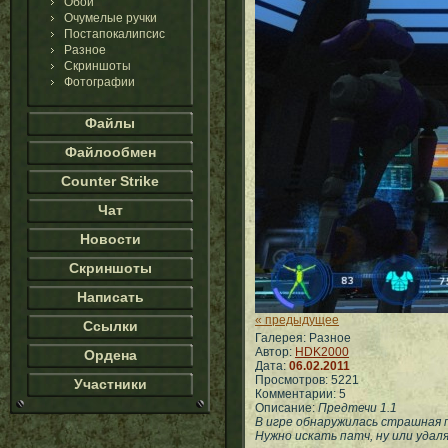
Обои
Очумелые ручки
Постапокалипсис
Разное
Скриншоты
Фотографии
Файлы
Файлообмен
Counter Strike
Чат
Новости
Скриншоты
Написать
« предыдущее
Ссылки
Галерея: Разное
Автор:
HDK2000
Ордена
Дата:
06.02.2011
Просмотров: 5221
Участники
Комментарии: 5
Описание:
Предтечи 1.1
В игре обнаружилась страшная п
Нужно искать патч, ну или удал