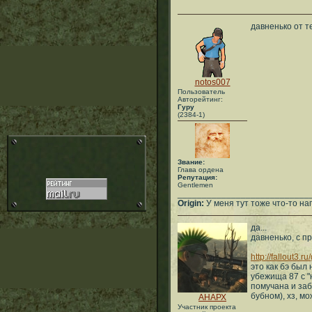
давненько от т
notos007
Пользователь
Авторейтинг:
Гуру
(2384-1)
Звание:
Глава ордена
Репутация:
Gentlemen
___________________________
Origin:
У меня тут тоже что-то нап
да...
давненько, с п
http://fallout3.
это как бэ был
убежища 87 с 
помучана и за
бубном), хз, мо
АНАРХ
Участник проекта