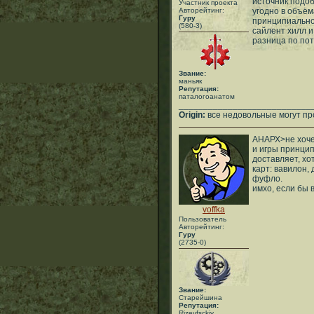
источник подоб
Участник проекта
Авторейтинг:
угодно в объём
Гуру
принципиально 
(580-3)
сайлент хилл и
разница по пот
Звание:
маньяк
Репутация:
паталогоанатом
___________________________
Origin:
все недовольные могут пр
АНАРХ>не хоче
и игры принцип
доставляет, хот
карт: вавилон,
фуфло.
имхо, если бы 
voffka
Пользователь
Авторейтинг:
Гуру
(2735-0)
Звание:
Старейшина
Репутация:
Rjzevfsckiy