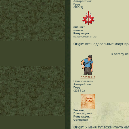
Авторейтинг:
Гуру
(580-3)
Звание:
маньяк
Репутация:
паталогоанатом
___________________________
Origin:
все недовольные могут пр
к вегасу ч
notos007
Пользователь
Авторейтинг:
Гуру
(2384-1)
Звание:
Глава ордена
Репутация:
Gentlemen
___________________________
Origin:
У меня тут тоже что-то нап