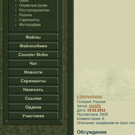
Обои
Очумелые ручки
Постапокалипсис
Разное
Скриншоты
Фотографии
Файлы
Файлообмен
Counter Strike
Чат
Новости
Скриншоты
Написать
« предыдущее
Ссылки
Галерея: Разное
Автор:
АНАРХ
Ордена
Дата:
19.02.2011
Просмотров: 5935
Участники
Комментарии: 8
Описание:
ньюфагам не дано пон
Обсуждение