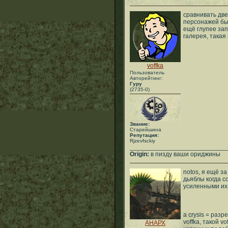
сравнивать две
персонажей был
ещё глупее зап
галерея, такая
voffka
Пользователь
Авторейтинг:
Гуру
(2735-0)
Звание:
Старейшина
Репутация:
Rjzevfsckiy
___________________________
Origin:
в пизду ваши ориджины
notos, я ещё з
дьяблы когда с
усиленными их 
а crysis = раз
voffka, такой v
АНАРХ