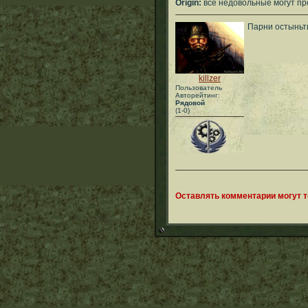
Origin:
все недовольные могут пр
Парни остыньт
killzer
Пользователь
Авторейтинг:
Рядовой
(1-0)
Оставлять комментарии могут 