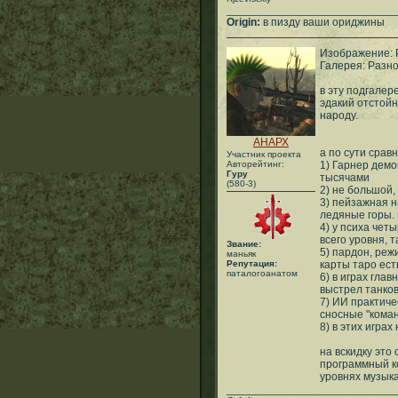
___________________________
Origin:
в пизду ваши ориджины
Изображение: P
Галерея: Разн
в эту подгалер
эдакий отстойн
народу.
АНАРХ
а по сути срав
Участник проекта
Авторейтинг:
1) Гарнер демо
Гуру
тысячами
(580-3)
2) не большой,
3) пейзажная н
ледяные горы. 
4) у психа че
всего уровня, т
Звание:
5) пардон, реж
маньяк
Репутация:
карты таро ест
паталогоанатом
6) в играх гла
выстрел танков
7) ИИ практиче
сносные "кома
8) в этих игра
на вскидку это
программный к
уровнях музык
___________________________