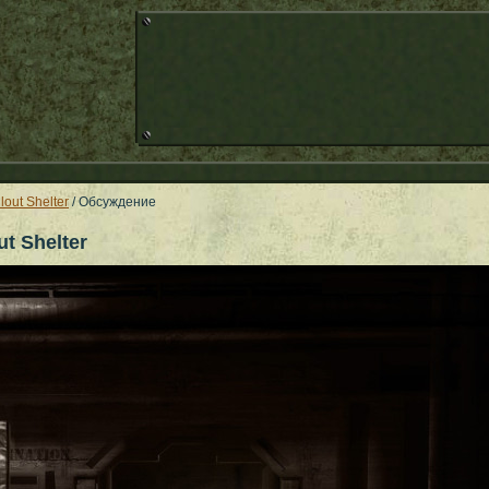
llout Shelter
/ Обсуждение
t Shelter