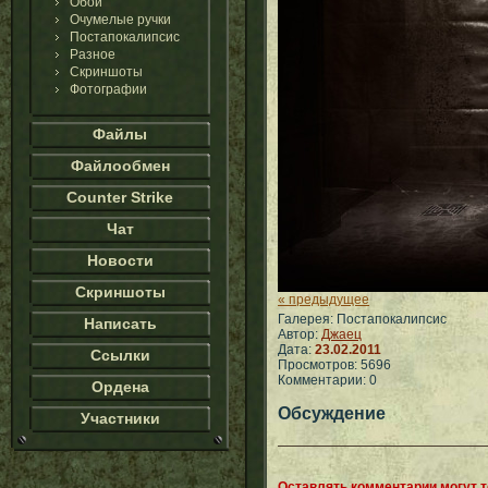
Обои
Очумелые ручки
Постапокалипсис
Разное
Скриншоты
Фотографии
Файлы
Файлообмен
Counter Strike
Чат
Новости
Скриншоты
« предыдущее
Галерея: Постапокалипсис
Написать
Автор:
Джаец
Дата:
23.02.2011
Ссылки
Просмотров: 5696
Комментарии: 0
Ордена
Обсуждение
Участники
Оставлять комментарии могут 