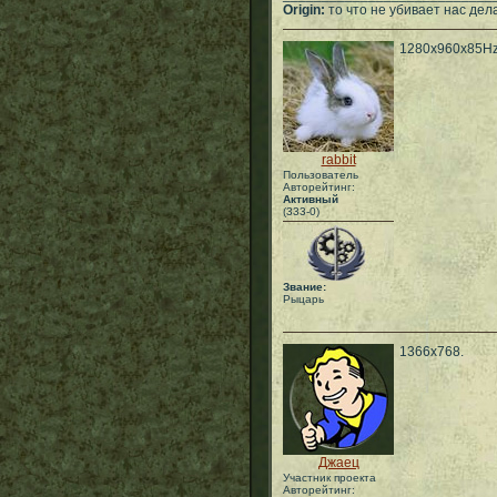
Origin:
то что не убивает нас дел
1280х960х85Hz
rabbit
Пользователь
Авторейтинг:
Активный
(333-0)
Звание:
Рыцарь
1366x768.
Джаец
Участник проекта
Авторейтинг: