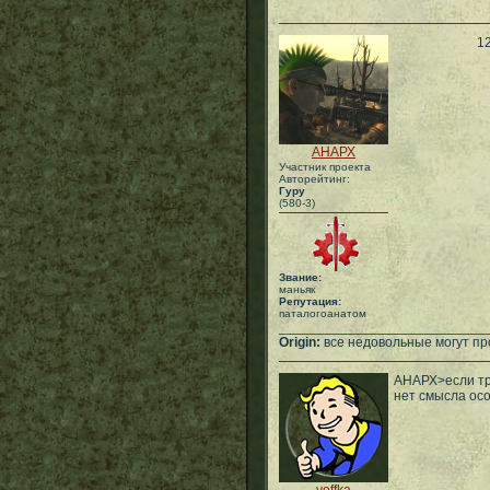
1
АНАРХ
Участник проекта
Авторейтинг:
Гуру
(580-3)
Звание:
маньяк
Репутация:
паталогоанатом
___________________________
Origin:
все недовольные могут пр
АНАРХ>если тру
нет смысла ос