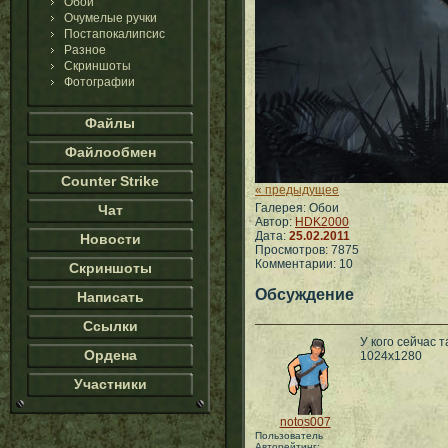
Обои
Очумелые ручки
Постапокалипсис
Разное
Скриншоты
Фотографии
Файлы
Файлообмен
Counter Strike
« предыдущее
Галерея: Обои
Чат
Автор:
HDK2000
Дата:
25.02.2011
Новости
Просмотров: 7875
Комментарии: 10
Скриншоты
Обсуждение
Написать
Ссылки
У кого сейчас 
Ордена
1024х1280
Участники
notos007
Пользователь
Авторейтинг: