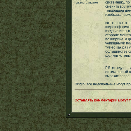
системнику. по
паталогоанатом
сменить вручну
товарищей дем
изображением, 
вот только отн
широкоформатны
когда из игры 
стороне монит
по ширине, а ф
уепищными пол
тут-то как раз
большинстве сл
косяков котор
P.S. между нор
оптимальный в
высоких разреш
___________________________
Origin:
все недовольные могут пр
Оставлять комментарии могут 