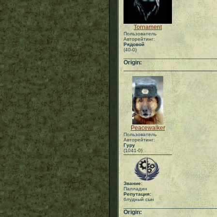
Tornament
Пользователь
Авторейтинг:
Рядовой
(40-0)
___________________________
Origin:
Peacewalker
Пользователь
Авторейтинг:
Гуру
(1041-0)
Звание:
Палладин
Репутация:
блудный сын
___________________________
Origin: