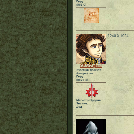
Гуру
(561-0)
1240 Х 1024
CRAYZ ghoul
Участник проекта
Авторейтинг:
Гуру
(8578-4)
Магистр Ордена
Звание:
Дед