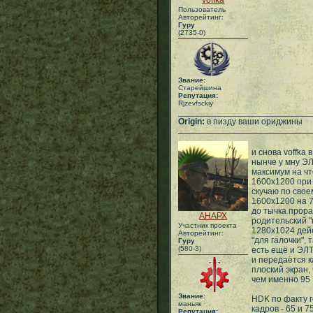
voffka
Пользователь
Авторейтинг:
Гуру
(2735-0)
Звание:
Старейшина
Репутация:
Rjzevfsckiy
___________________________
Origin:
в пизду ваши ориджины
и снова voffka
нынче у мну ЭЛ
максимум на ч
1600х1200 при 
скучаю по свое
1600х1200 на 7
до тычка прора
АНАРХ
родительский "
Участник проекта
1280х1024 дейс
Авторейтинг:
"для галочки",
Гуру
(580-3)
есть ещё и ЭЛТ
и передаётся к
плоский экран,
чем именно 95 
Звание:
HDK по факту г
маньяк
кадров - 65 и 
Репутация: