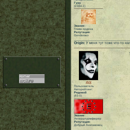
Гуру
(2384-1)
Звание:
Глава ордена
Репутация:
Gentlemen
___________________________
Origin:
У меня тут тоже что-то нап
дух
Пользователь
Авторейтинг:
Рядовой
(83-0)
Звание:
Унтерштурмфюрер
Репутация:
Добрый Анклавовец
___________________________