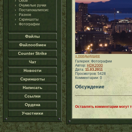
Обои
Очумелые ручки
Постапокалипсис
Разное
Скриншоты
Фотографии
Файлы
Файлообмен
Counter Strike
« предыдущее
Галерея: Фотографии
Чат
Автор:
HDK2000
Дата:
11.03.2011
Новости
Просмотров: 5428
Комментарии: 0
Скриншоты
Обсуждение
Написать
Ссылки
Ордена
Оставлять комментарии могут 
Участники