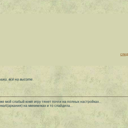
сле
ики, всё на высоте.
же мой слабый комп игру тянет почти на полных настройках...
ика4(аркания) на минимлках и то слайдила...