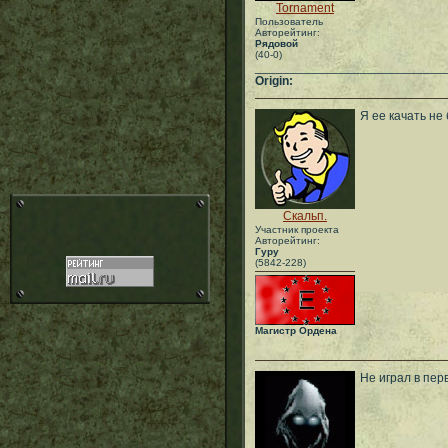
Tornament
Пользователь
Авторейтинг:
Рядовой
(40-0)
___________________________
Origin:
Я ее качать не
Скальп.
Участник проекта
Авторейтинг:
Гуру
(5842-228)
Магистр Ордена
Не играл в пер