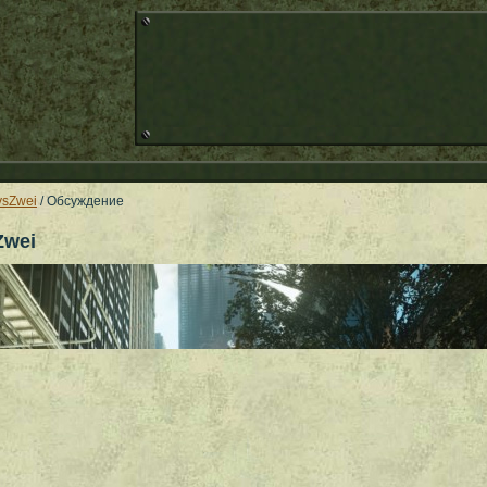
ysZwei
/ Обсуждение
Zwei