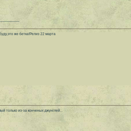
__________
 буду,это же бетка!Релиз 22 марта
вый только из-за конченых джунглей...