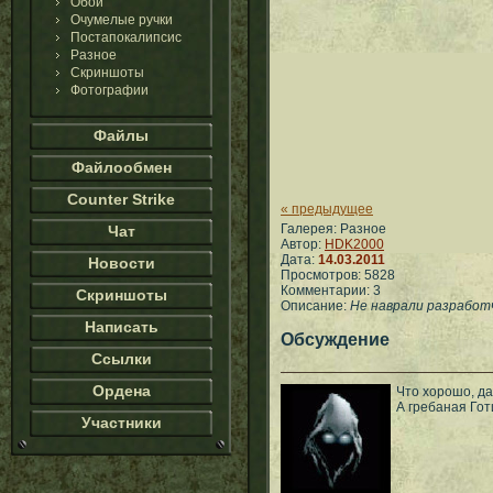
Обои
Очумелые ручки
Постапокалипсис
Разное
Скриншоты
Фотографии
Файлы
Файлообмен
Counter Strike
« предыдущее
Галерея: Разное
Чат
Автор:
HDK2000
Дата:
14.03.2011
Новости
Просмотров: 5828
Комментарии: 3
Скриншоты
Описание:
Не наврали разработч
Написать
Обсуждение
Ссылки
Ордена
Что хорошо, да
А гребаная Гот
Участники