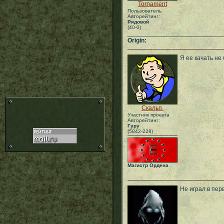
Tornament
Пользователь
Авторейтинг:
Рядовой
(40-0)
___________________________
Origin:
Я ее качать не
Скальп.
Участник проекта
Авторейтинг:
Гуру
(5842-228)
Магистр Ордена
Не играл в пер