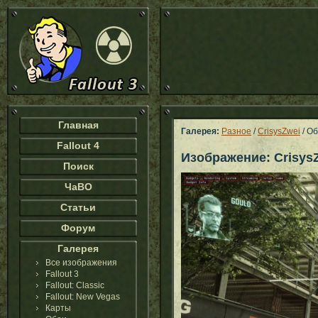
Главная
Галерея:
Разное
/
CrisysZwei
/ О
Fallout 4
Изображение: Crisys
Поиск
ЧаВО
Статьи
Форум
Галерея
Все изображения
Fallout 3
Fallout: Classic
Fallout: New Vegas
Карты