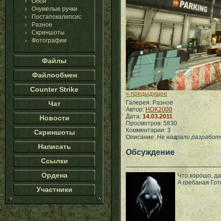
Обои
Очумелые ручки
Постапокалипсис
Разное
Скриншоты
Фотографии
Файлы
Файлообмен
Counter Strike
« предыдущее
Галерея: Разное
Чат
Автор:
HDK2000
Дата:
14.03.2011
Новости
Просмотров: 5830
Комментарии: 3
Скриншоты
Описание:
Не наврали разработч
Написать
Обсуждение
Ссылки
Ордена
Что хорошо, да
А гребаная Гот
Участники