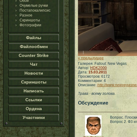
Обои
Очумелые ручки
Постапокалипсис
Разное
Скриншоты
Фотографии
Файлы
Файлообмен
Counter Strike
« предыдущее
Галерея: Fallout: New Vegas
Чат
Автор:
HDK2000
Дата:
15.03.2011
Новости
Просмотров: 6172
Комментарии: 4
Скриншоты
Описание:
http://www.newvegasne
Написать
Трава - всему голова.
Ссылки
Обсуждение
Ордена
Участники
Вопрос. Плоск
Вопрос 2. Ф3 