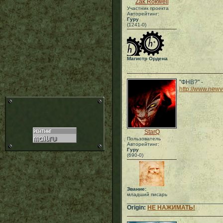
Zak Rokwell
Участник проекта
Авторейтинг:
Гуру
(1241-0)
Магистр Ордена
"ФНВ?" -
http://www.new
StarQ
Пользователь
Авторейтинг:
Гуру
(690-0)
Звание:
младший писарь
___________________________
Origin:
НЕ НАЖИМАТЬ!