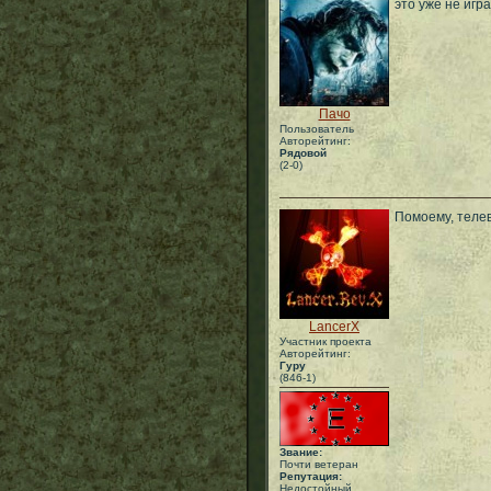
это уже не игра
Пачо
Пользователь
Авторейтинг:
Рядовой
(2-0)
Помоему, теле
LancerX
Участник проекта
Авторейтинг:
Гуру
(846-1)
Звание:
Почти ветеран
Репутация:
Недостойный