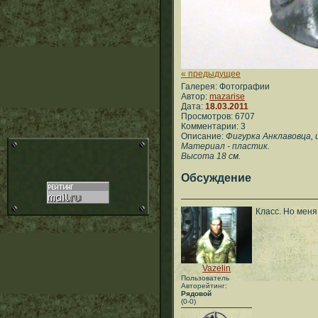
« предыдущее
Галерея: Фотографии
Автор:
mazarise
Дата:
18.03.2011
Просмотров: 6707
Комментарии: 3
Описание:
Фигурка Анклавовца, 
Материал - пластик.
Высота 18 см.
Обсуждение
Класс. Но меня
Vazelin
Пользователь
Авторейтинг:
Рядовой
(0-0)