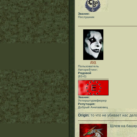
Звание:
Послушник
дух
Пользователь
Авторейтинг:
Рядовой
(83-0)
Звание:
Унтерштурмфюрер
Репутация:
Добрый Анклавовец
___________________________
Origin:
то что не убивает нас дел
Шлем на башку