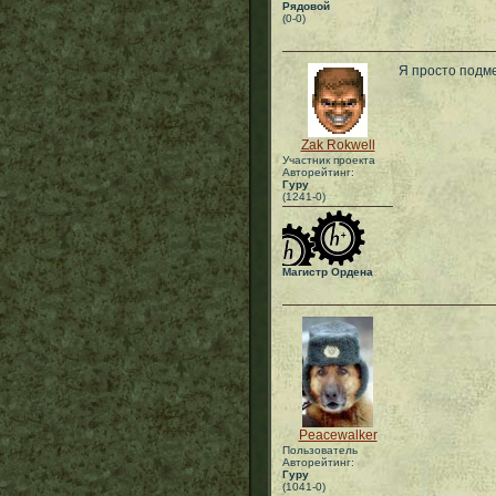
Рядовой
(0-0)
Я просто подме
Zak Rokwell
Участник проекта
Авторейтинг:
Гуру
(1241-0)
Магистр Ордена
Peacewalker
Пользователь
Авторейтинг:
Гуру
(1041-0)