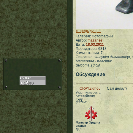
« предыдущее
Галерея: Фотографии
Автор:
mazarise
Дата:
18.03.2011
Просмотров: 6313
Комментарии: 7
Описание:
Фигурка Анклавовца, 
Материал - пластик.
Высота 18 см.
Обсуждение
CRAYZ ghoul
Сам делал?
Участник проекта
Авторейтинг:
Гуру
(8578-4)
Магистр Ордена
Звание:
Дед