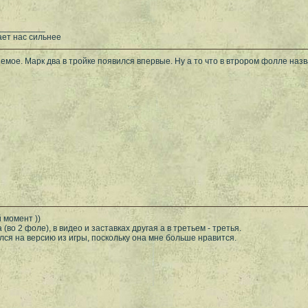
__________
ает нас сильнее
 емое. Марк два в тройке появился впервые. Ну а то что в втрором фолле назва
 момент ))
 (во 2 фоле), в видео и заставках другая а в третьем - третья.
ся на версию из игры, поскольку она мне больше нравится.