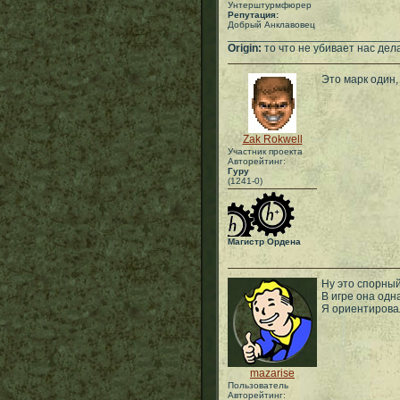
Унтерштурмфюрер
Репутация:
Добрый Анклавовец
___________________________
Origin:
то что не убивает нас дел
Это марк один,
Zak Rokwell
Участник проекта
Авторейтинг:
Гуру
(1241-0)
Магистр Ордена
Ну это спорный
В игре она одна
Я ориентировал
mazarise
Пользователь
Авторейтинг: