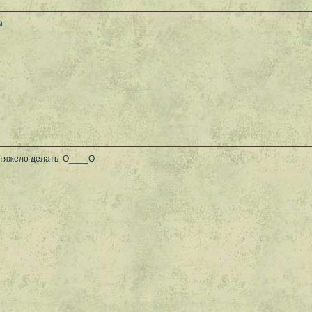
ы
ь тяжело делать О____О