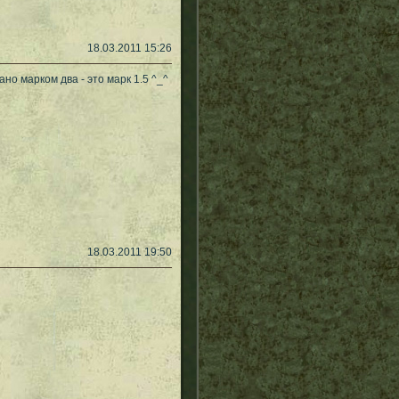
18.03.2011 15:26
но марком два - это марк 1.5 ^_^
18.03.2011 19:50