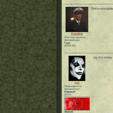
Опять консерв
KaraBok
Участник проекта
Авторейтинг:
Гуру
(5063-63)
угу это очен
дух
Пользователь
Авторейтинг:
Рядовой
(83-0)
Звание: