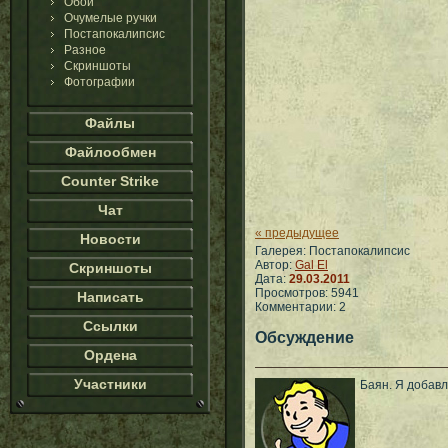
Обои
Очумелые ручки
Постапокалипсис
Разное
Скриншоты
Фотографии
Файлы
Файлообмен
Counter Strike
Чат
« предыдущее
Новости
Галерея: Постапокалипсис
Автор:
Gal El
Скриншоты
Дата:
29.03.2011
Просмотров: 5941
Написать
Комментарии: 2
Ссылки
Обсуждение
Ордена
Участники
Баян. Я добав