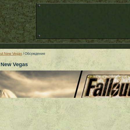
out New Vegas
/ Обсуждение
 New Vegas