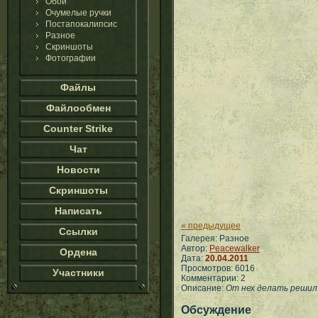
Обои
Очумелые ручки
Постапокалипсис
Разное
Скриншоты
Фотографии
Файлы
Файлообмен
Counter Strike
Чат
Новости
Скриншоты
Написать
« предыдущее
Ссылки
Галерея: Разное
Автор:
Peacewalker
Ордена
Дата:
20.04.2011
Просмотров: 6016
Участники
Комментарии: 2
Описание:
От нех делать решил
Обсуждение