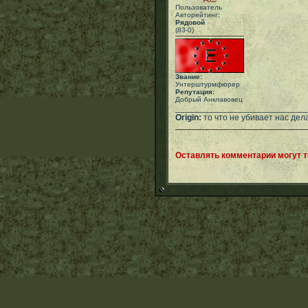
Пользователь
Авторейтинг:
Рядовой
(83-0)
Звание:
Унтерштурмфюрер
Репутация:
Добрый Анклавовец
___________________________
Origin:
то что не убивает нас дел
Оставлять комментарии могут 