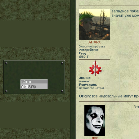
западное побер
значит уже мож
АНАРХ
Участник проекта
Авторейтинг:
Гуру
(580-3)
Звание:
маньяк
Репутация:
паталогоанатом
___________________________
Origin:
все недовольные могут пр
Это
дух