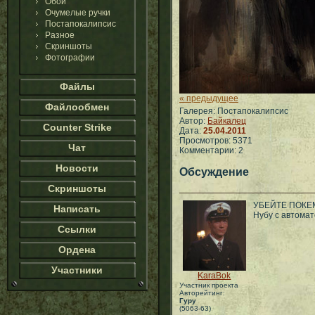
Обои
Очумелые ручки
Постапокалипсис
Разное
Скриншоты
Фотографии
Файлы
« предыдущее
Файлообмен
Галерея: Постапокалипсис
Автор:
Байкалец
Counter Strike
Дата:
25.04.2011
Просмотров: 5371
Чат
Комментарии: 2
Новости
Обсуждение
Скриншоты
УБЕЙТЕ ПОКЕ
Написать
Нубу с автомат
Ссылки
Ордена
Участники
KaraBok
Участник проекта
Авторейтинг:
Гуру
(5063-63)