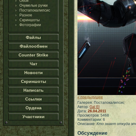
Обои
Очумелые ручки
Постапокалипсис
Разное
Скриншоты
Фотографии
Файлы
Файлообмен
Counter Strike
Чат
Новости
Скриншоты
Написать
« предыдущее
Ссылки
Галерея: Постапокалипсис
Автор:
Gal El
Ордена
Дата:
26.04.2011
Просмотров: 5468
Участники
Комментарии: 6
Описание:
Кто знает откуда эт
Обсуждение