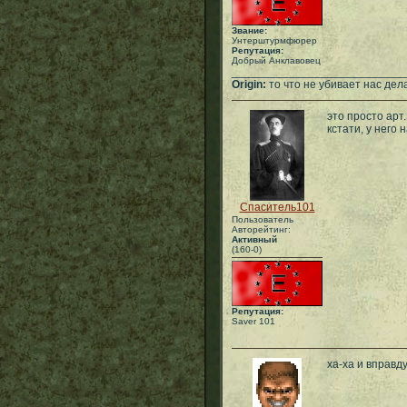
Звание:
Унтерштурмфюрер
Репутация:
Добрый Анклавовец
___________________________
Origin:
то что не убивает нас дел
это просто арт.
кстати, у него 
Спаситель101
Пользователь
Авторейтинг:
Активный
(160-0)
Репутация:
Saver 101
ха-ха и вправд