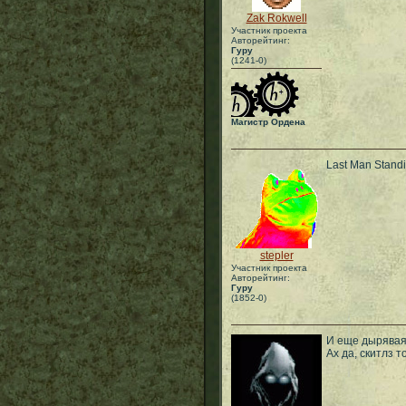
Zak Rokwell
Участник проекта
Авторейтинг:
Гуру
(1241-0)
Магистр Ордена
Last Man Stand
stepler
Участник проекта
Авторейтинг:
Гуру
(1852-0)
И еще дырявая 
Ах да, скитлз т