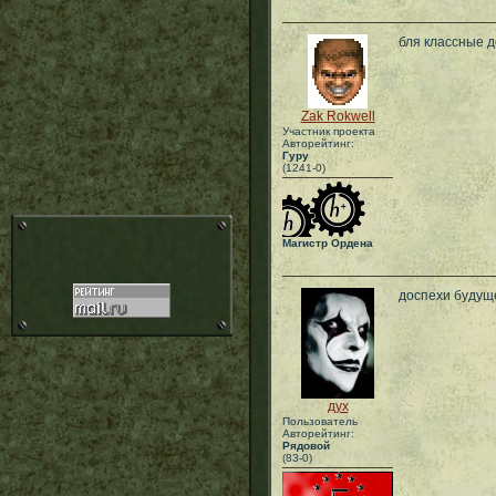
бля классные д
Zak Rokwell
Участник проекта
Авторейтинг:
Гуру
(1241-0)
Магистр Ордена
доспехи будуще
дух
Пользователь
Авторейтинг:
Рядовой
(83-0)