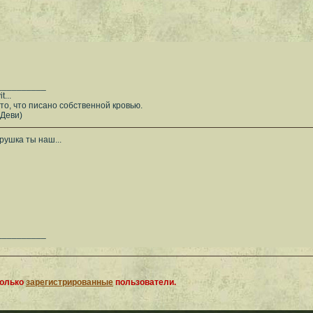
__________
...
то, что писано собственной кровью.
ви)
рушка ты наш...
__________
только
зарегистрированные
пользователи.