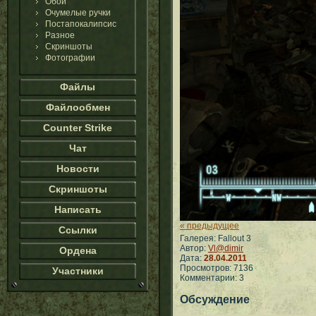
Обои
Очумелые ручки
Постапокалипсис
Разное
Скриншоты
Фотографии
Файлы
Файлообмен
Counter Strike
Чат
Новости
Скриншоты
Написать
« предыдущее
Ссылки
Галерея: Fallout 3
Автор:
Vl@dimir
Ордена
Дата:
28.04.2011
Просмотров: 7136
Участники
Комментарии: 3
Обсуждение