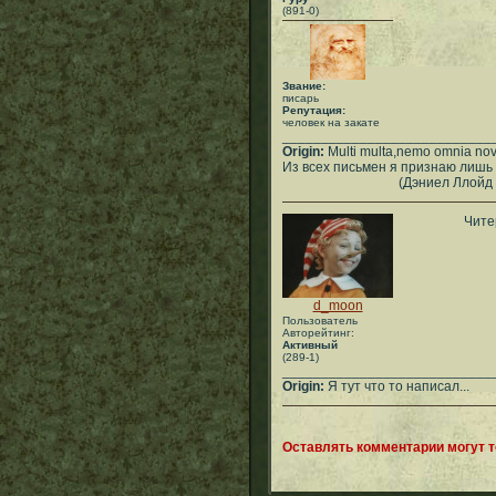
(891-0)
Звание:
писарь
Репутация:
человек на закате
___________________________
Origin:
Multi multa,nemo omnia novit
Из всех письмен я признаю лишь 
(Дэниел Ллойд Де
Чите
d_moon
Пользователь
Авторейтинг:
Активный
(289-1)
___________________________
Origin:
Я тут что то написал...
Оставлять комментарии могут 