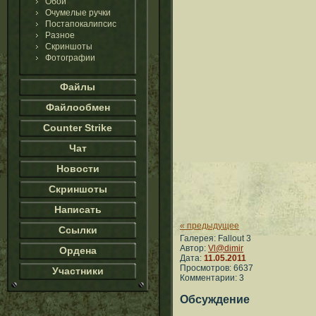
Обои
Очумелые ручки
Постапокалипсис
Разное
Скриншоты
Фотографии
Файлы
Файлообмен
Counter Strike
Чат
Новости
Скриншоты
Написать
« предыдущее
Ссылки
Галерея: Fallout 3
Автор:
Vl@dimir
Ордена
Дата:
11.05.2011
Просмотров: 6637
Участники
Комментарии: 3
Обсуждение