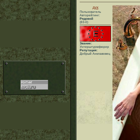
дух
Пользователь
Авторейтинг:
Рядовой
(83-0)
Звание:
Унтерштурмфюрер
Репутация:
Добрый Анклавовец