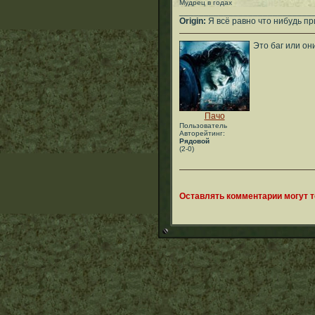
Мудрец в годах
___________________________
Origin:
Я всё равно что нибудь при
Это баг или он
Пачо
Пользователь
Авторейтинг:
Рядовой
(2-0)
Оставлять комментарии могут 