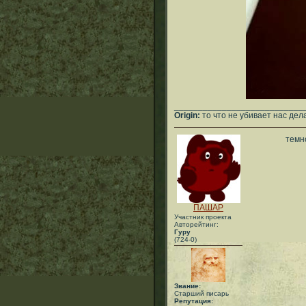
___________________________
Origin:
то что не убивает нас дел
темно
ПАШАР
Участник проекта
Авторейтинг:
Гуру
(724-0)
Звание:
Старший писарь
Репутация: