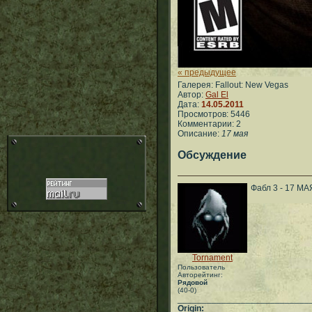
« предыдущее
Галерея: Fallout: New Vegas
Автор:
Gal El
Дата:
14.05.2011
Просмотров: 5446
Комментарии: 2
Описание:
17 мая
Обсуждение
Фабл 3 - 17 МА
Tornament
Пользователь
Авторейтинг:
Рядовой
(40-0)
___________________________
Origin: