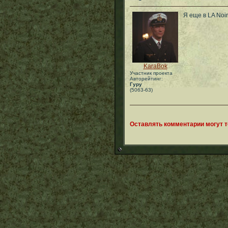
Я еще в LA Noir
KaraBok
Участник проекта
Авторейтинг:
Гуру
(5063-63)
Оставлять комментарии могут 