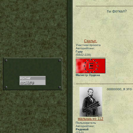
ты фоткал?
Скальп.
Участник проекта
Авторейтинг:
Гуру
(5842-228)
Магистр Ордена
ооооооо, я это
малышь из 112
Пользователь
Авторейтинг:
Рядовой
(15-0)