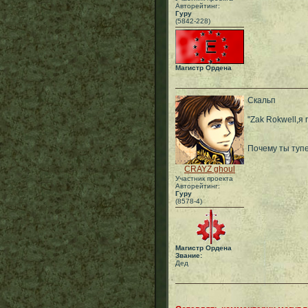
Авторейтинг:
Гуру
(5842-228)
Магистр Ордена
Скальп
"Zak Rokwell,я 
Почему ты тупе
CRAYZ ghoul
Участник проекта
Авторейтинг:
Гуру
(8578-4)
Магистр Ордена
Звание:
Дед