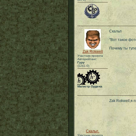
Скальп
"Вот такое фот
Почему ты туп
Zak Rokwell
Участник проекта
Авторейтинг:
Гуру
(1241-0)
Магистр Ордена
Zak Rokwell,я 
Скальп.
Участник проекта