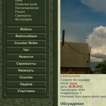
Обои
Очумелые ручки
Постапокалипсис
Разное
Скриншоты
Фотографии
Файлы
Файлообмен
Counter Strike
Чат
Новости
Скриншоты
Написать
« предыдущее
Ссылки
Галерея: Фотографии
Автор:
Кренг
Ордена
Дата:
26.06.2011
Просмотров: 6084
Участники
Комментарии: 5
Описание:
Вот такое фото загру
Обсуждение