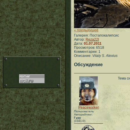
« предыдущее
Галерея: Постапокалипсис
Автор:
Reza22I
Дата:
01.07.2011
Просмотров: 6518
Комментарии: 1
Описание:
Vitaly S. Alexius
Обсуждение
Тема с
Peacewalker
Пользователь
Авторейтинг:
Гуру
(1041-0)