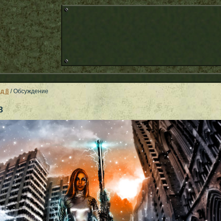
д 8
/ Обсуждение
8