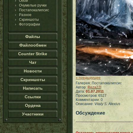
Обои
Очумелые ручки
Постапокалипсис
Разное
Скриншоты
Фотографии
Файлы
Файлообмен
Counter Strike
Чат
Новости
« предыдущее
Скриншоты
Галерея: Постапокалипсис
Автор:
Reza22I
Написать
Дата:
01.07.2011
Просмотров: 6527
Ссылки
Комментарии: 0
Описание:
Vitaly S. Alexius
Ордена
Обсуждение
Участники