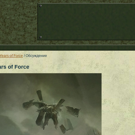
Years of Force
/ Обсуждение
rs of Force