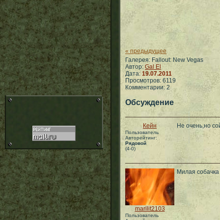
« предыдущее
Галерея: Fallout: New Vegas
Автор:
Gal El
Дата:
19.07.2011
Просмотров: 6119
Комментарии: 2
Обсуждение
Кейн
Не очень,но со
Пользователь
Авторейтинг:
Рядовой
(4-0)
Милая собачка
marilit2103
Пользователь