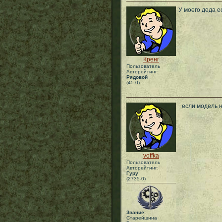
У моего деда е
Кренг
Пользователь
Авторейтинг:
Рядовой
(45-0)
если модель 
voffka
Пользователь
Авторейтинг:
Гуру
(2735-0)
Звание:
Старейшина