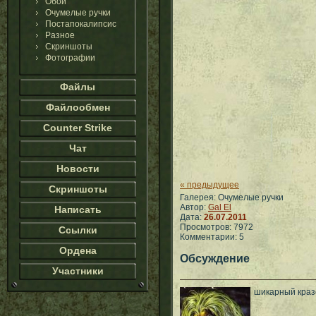
Обои
Очумелые ручки
Постапокалипсис
Разное
Скриншоты
Фотографии
Файлы
Файлообмен
Counter Strike
Чат
Новости
« предыдущее
Скриншоты
Галерея: Очумелые ручки
Автор:
Gal El
Написать
Дата:
26.07.2011
Просмотров: 7972
Ссылки
Комментарии: 5
Ордена
Обсуждение
Участники
шикарный кразе