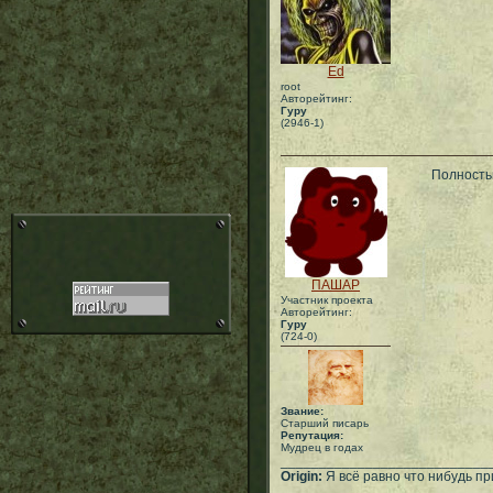
Ed
root
Авторейтинг:
Гуру
(2946-1)
Полность
ПАШАР
Участник проекта
Авторейтинг:
Гуру
(724-0)
Звание:
Старший писарь
Репутация:
Мудрец в годах
___________________________
Origin:
Я всё равно что нибудь при