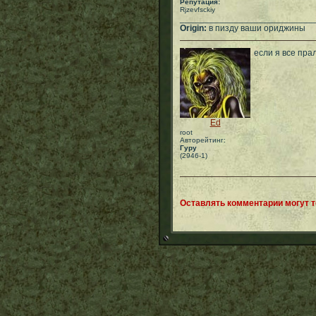
Репутация:
Rjzevfsckiy
___________________________
Origin:
в пизду ваши ориджины
если я все пра
Ed
root
Авторейтинг:
Гуру
(2946-1)
Оставлять комментарии могут 