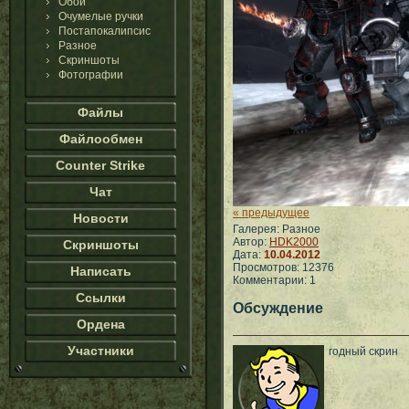
Обои
Очумелые ручки
Постапокалипсис
Разное
Скриншоты
Фотографии
Файлы
Файлообмен
Counter Strike
Чат
« предыдущее
Новости
Галерея: Разное
Автор:
HDK2000
Скриншоты
Дата:
10.04.2012
Просмотров: 12376
Написать
Комментарии: 1
Ссылки
Обсуждение
Ордена
Участники
годный скрин