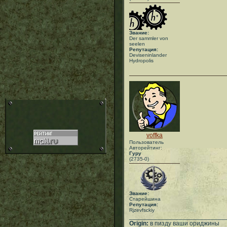
Звание:
Der sammler von
seelen
Репутация:
Deviseninlander
Hydropolis
voffka
Пользователь
Авторейтинг:
Гуру
(2735-0)
Звание:
Старейшина
Репутация:
Rjzevfsckiy
___________________________
Origin:
в пизду ваши ориджины