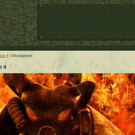
ave 4
/ Обсуждение
e 4