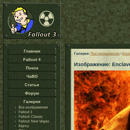
Главная
Галерея:
Постапокалипсис
/
Encl
Fallout 4
Изображение: Enclav
Поиск
ЧаВО
Статьи
Форум
Галерея
Все изображения
Fallout 3
Fallout: Classic
Fallout: New Vegas
Карты