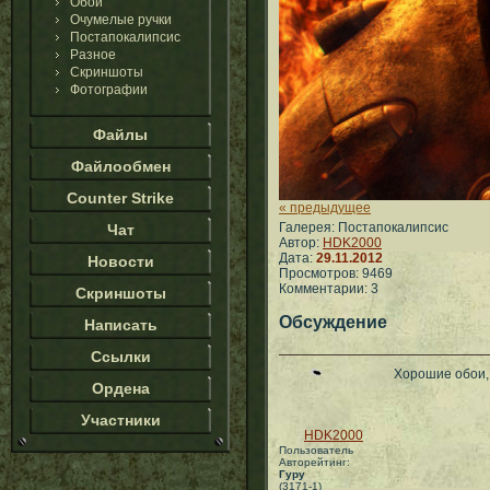
Обои
Очумелые ручки
Постапокалипсис
Разное
Скриншоты
Фотографии
Файлы
Файлообмен
Counter Strike
« предыдущее
Галерея: Постапокалипсис
Чат
Автор:
HDK2000
Дата:
29.11.2012
Новости
Просмотров: 9469
Комментарии: 3
Скриншоты
Обсуждение
Написать
Ссылки
Хорошие обои,
Ордена
Участники
HDK2000
Пользователь
Авторейтинг:
Гуру
(3171-1)