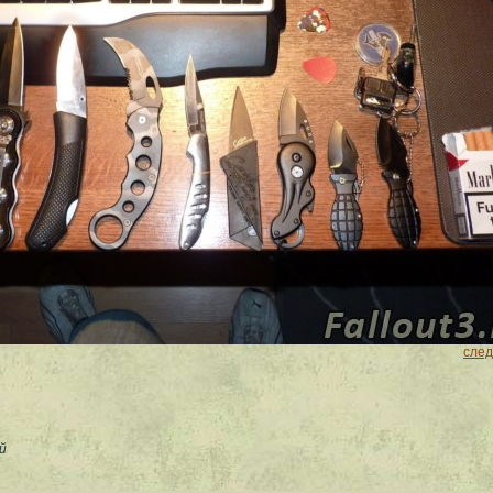
сле
й