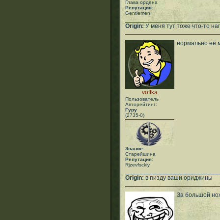
Глава ордена
Репутация:
Gentlemen
___________________________
Origin:
У меня тут тоже что-то нап
нормально её 
voffka
Пользователь
Авторейтинг:
Гуру
(2735-0)
Звание:
Старейшина
Репутация:
Rjzevfsckiy
___________________________
Origin:
в пизду ваши ориджины
За большой нож