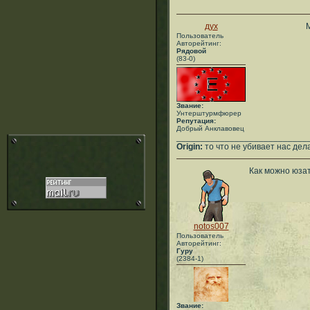
дух
Пользователь
Авторейтинг:
Рядовой
(83-0)
Звание:
Унтерштурмфюрер
Репутация:
Добрый Анклавовец
___________________________
Origin:
то что не убивает нас дел
Как можно юзат
notos007
Пользователь
Авторейтинг:
Гуру
(2384-1)
Звание: