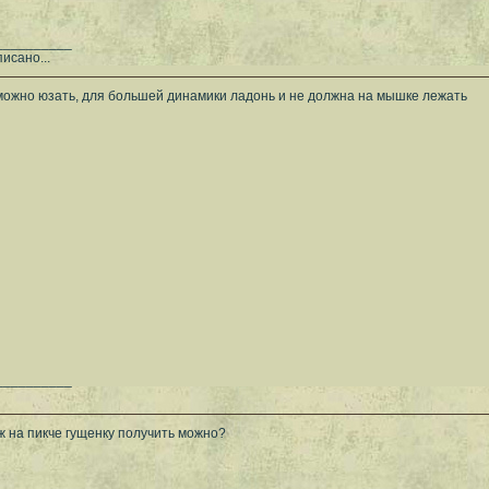
__________
исано...
можно юзать, для большей динамики ладонь и не должна на мышке лежать
__________
 на пикче гущенку получить можно?