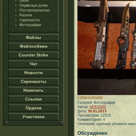
Обои
Очумелые ручки
Постапокалипсис
Разное
Скриншоты
Фотографии
Файлы
Файлообмен
Counter Strike
Чат
Новости
Скриншоты
Написать
« предыдущее
Ссылки
Галерея: Фотографии
Автор:
HDK2000
Ордена
Дата:
30.01.2013
Просмотров: 12525
Участники
Комментарии: 4
Описание:
курение убивает наху
Обсуждение