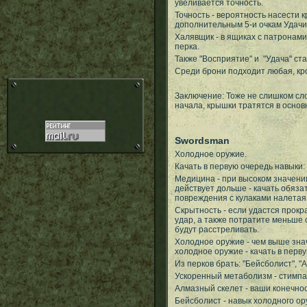
увеливается точность.
Точность - вероятность насести 
дополнительным 5-и очкам Удачи
Халявщик - в ящиках с патронам
перка.
Также "Восприятие" и "Удача" ста
Среди брони подходит любая, кро
Заключение: Тоже не слишком сл
начала, крышки тратятся в основ
Swordsman
Холодное оружие.
Качать в первую очередь навыки:
Медицина - при высоком значении
действует дольше - качать обяза
повреждения с кулаками налетая 
Скрытность - если удастся прокра
удар, а также потратите меньше с
будут расстреливать.
Холодное оружие - чем выше зна
холодное оружие - качать в перв
Из перков брать: "Бейсболист", 
Ускоренный метаболизм - стимпа
Алмазный скелет - ваши конечно
Бейсболист - навык холодного ору