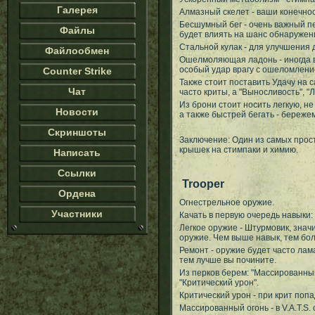
Галерея
Алмазный скелет - ваши конечно
Бесшумный бег - очень важный пер
Файлы
будет влиять на шанс обнаружен
Стальной кулак - для улучшения 
Файлообмен
Ошелмоляющая ладонь - иногда в 
особый удар врагу с ошеломлением
Counter Strike
Также стоит поставить Удачу на 
Чат
часто криты, а "Выносливость", "Л
Из брони стоит носить легкую, не
Новости
а также быстрей бегать - береже
Скриншоты
Заключение: Один из самых прост
крышек на стимпаки и химию.
Написать
Ссылки
Trooper
Ордена
Огнестрельное оружие.
Участники
Качать в первую очередь навыки: 
Легкое оружие - Штурмовик, зна
оружие. Чем выше навык, тем бо
Ремонт - оружие будет часто лама
тем лучше вы почините.
Из перков берем: "Массированный 
"Критический урон".
Критический урон - при крит по
Массированный огонь - в V.A.T.S