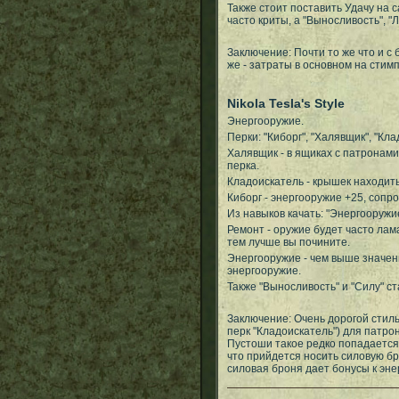
Также стоит поставить Удачу на 
часто криты, а "Выносливость", "Л
Заключение: Почти то же что и с
же - затраты в основном на стим
Nikola Tesla's Style
Энергооружие.
Перки: "Киборг", "Халявщик", "Кла
Халявщик - в ящиках с патронам
перка.
Кладоискатель - крышек находить
Киборг - энергооружие +25, сопр
Из навыков качать: "Энергооружие
Ремонт - оружие будет часто лама
тем лучше вы почините.
Энергооружие - чем выше значен
энергооружие.
Также "Выносливость" и "Силу" ст
Заключение: Очень дорогой стиль
перк "Кладоискатель") для патрон
Пустоши такое редко попадается.
что прийдется носить силовую бр
силовая броня дает бонусы к эн