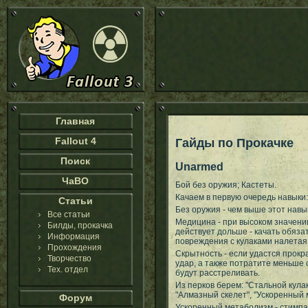
Главная
Fallout 4
Гайды по Прокачке
Поиск
Unarmed
ЧаВО
Бой без оружия; Кастеты.
Качаем в первую очередь навыки: 
Статьи
Без оружия - чем выше этот навык
Все статьи
Медицина - при высоком значении
Билды, прокачка
действует дольше - качать обяза
Информация
повреждения с кулаками налетая 
Прохождения
Скрытность - если удастся прокра
Творчество
удар, а также потратите меньше с
Тех. отдел
будут расстреливать.
Из перков берем: "Стальной кула
"Алмазный скелет", "Ускоренный 
Форум
Ускоренный метаболизм - стимпа