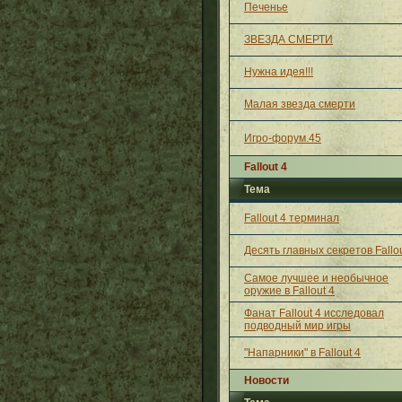
Печенье
ЗВЕЗДА СМЕРТИ
Нужна идея!!!
Малая звезда смерти
Игро-форум.45
Fallout 4
Тема
Fallout 4 терминал
Десять главных секретов Fallou
Самое лучшее и необычное
оружие в Fallout 4
Фанат Fallout 4 исследовал
подводный мир игры
"Напарники" в Fallout 4
Новости