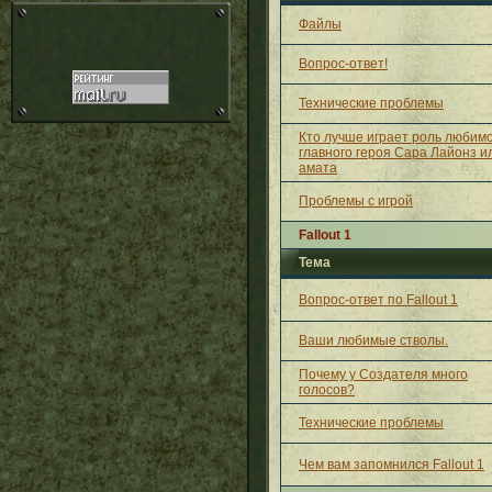
Файлы
Вопрос-ответ!
Технические проблемы
Кто лучше играет роль любим
главного героя Сара Лайонз и
амата
Проблемы с игрой
Fallout 1
Тема
Вопрос-ответ по Fallout 1
Ваши любимые стволы.
Почему у Создателя много
голосов?
Технические проблемы
Чем вам запомнился Fallout 1