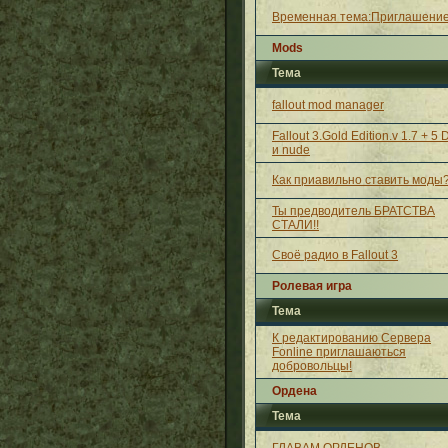
Временная тема:Приглашение
Mods
Тема
fallout mod manager
Fallout 3.Gold Edition.v 1.7 + 5
и nude
Как приавильно ставить моды
Ты предводитель БРАТСТВА
СТАЛИ!!
Своё радио в Fallout 3
Ролевая игра
Тема
К редактированию Сервера
Fonline приглашаються
добровольцы!
Ордена
Тема