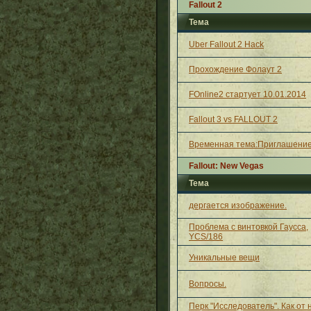
Fallout 2
Тема
Uber Fallout 2 Hack
Прохождение Фолаут 2
FOnline2 стартует 10.01.2014
Fallout 3 vs FALLOUT 2
Временная тема:Приглашение
Fallout: New Vegas
Тема
дергается изображение.
Проблема с винтовкой Гаусса,
YCS/186
Уникальные вещи
Вопросы.
Перк "Исследователь". Как от 