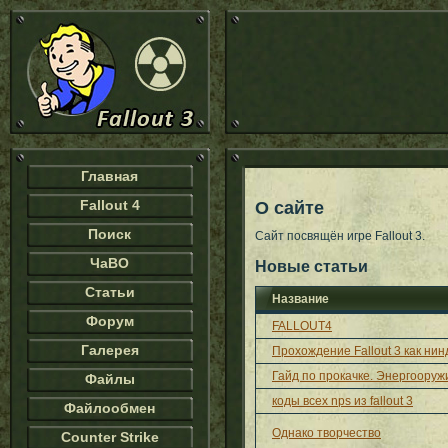
Главная
Fallout 4
О сайте
Поиск
Сайт посвящён игре Fallout 3.
ЧаВО
Новые статьи
Статьи
Название
Форум
FALLOUT4
Галерея
Прохождение Fallout 3 как нин
Гайд по прокачке. Энергооруж
Файлы
коды всех nps из fallout 3
Файлообмен
Однако творчество
Counter Strike