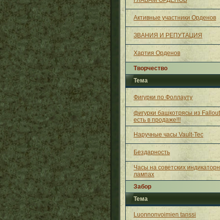
ГЛАВАМ ОРДЕНОВ
Активные участники Орденов
ЗВАНИЯ И РЕПУТАЦИЯ
Хартия Орденов
Творчество
Тема
Фигурки по Фоллауту
фигурки башкотрясы из Fallou
есть в продаже!!!
Наручные часы Vault-Tec
Бездарность
Часы на советских индикатор
лампах
Забор
Тема
Luonnonvoimien tanssi