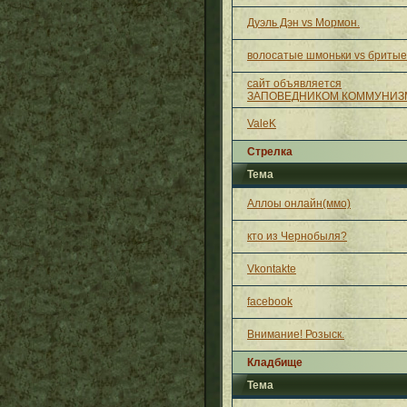
Дуэль Дэн vs Мормон.
волосатые шмоньки vs бритые
сайт объявляется
ЗАПОВЕДНИКОМ КОММУНИЗ
ValeK
Стрелка
Тема
Аллоы онлайн(ммо)
кто из Чернобыля?
Vkontakte
facebook
Внимание! Розыск.
Кладбище
Тема