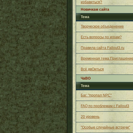
избавиться?
Новичкам сайта
Тема
Творческое объеденение
Есть вопросы по играм?
Правила сайта Fallout3.ru
Временная тема:Приглашение
Всё двОиться
ЧаВО
Тема
Баг: "пропал NPC"
FAQ по проблемам с Fallout3
20 уровень
"Особые случайные встречи"