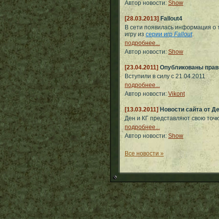
Автор новости:
Show
[28.03.2013]
Fallout4
В сети появилась информация о т
игру из
серии игр
Fallout
.
подробнее...
Автор новости:
Show
[23.04.2011]
Опубликованы прав
Вступили в силу с 21.04.2011
подробнее...
Автор новости:
Vikont
[13.03.2011]
Новости сайта от Д
Ден и КГ представляют свою точ
подробнее...
Автор новости:
Show
Все новости »