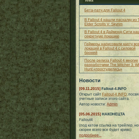
Тема
Бета-патч для Fallout 4
В Fallout 4 нашли пасхалку из 
Elder Scrolls V: Skyrim
В Fallout 4 в Даймонд-Сити н
секретную локацию
Геймеры нарисовали карту вс
локаций в Fallout 4 с силовой
броней
После релиза Fallout 4 многие
разработчики The Witcher 3: Wi
Hunt «простудились»
Новости
[09.11.2015]
Fallout-4.INFO
Открыт сайт
Fallout-4.INFO
, посв
учетные записи этого сайта.
Автор новости:
Admin
[05.06.2015]
НАКОНЕЦТА
Fallout4
(под катом ссылка на трейлер, но
скорее всего все будет криво)
подробнее...