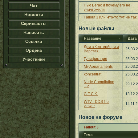
Чат
Нью Вегас и почему его не
уничтожили
Новости
Fallout 3 или Что-то тут не та
Скриншоты
Новые файлы
Написать
Название
Дата
Ссылки
Дом в Кентербери и
25.03.
Ордена
Верстак
Участники
Гулификация
25.03.
My Appartaments
25.03.
koncentrat
25.03.
Nude Compilation
29.12.
1.2
G.E.C.K.
13.12.
WTV - DDS file
14.11.
viewer
Новое на форуме
Fallout 3
Тема