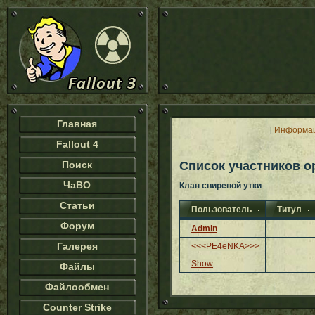
Главная
[
Информа
Fallout 4
Поиск
Список участников о
ЧаВО
Клан свирепой утки
Статьи
Пользователь
Титул
Форум
Admin
Галерея
<<<PE4eNKA>>>
Show
Файлы
Файлообмен
Counter Strike