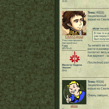
(3-0)
Тема:
RE[3]:
Зацикленный
взрыв на Свал
akzar
писал(
В том то и д
уже переуст
CRAYZ ghoul
был получе
Участник проекта
Авторейтинг:
Ты ничего не п
Гуру
(8578-4)
расти в размер
поглотит весь 
Как вариант - 
Последний раз 
Магистр Ордена
Звание:
Дед
Тема:
RE[4]:
Зацикленный
взрыв на Свал
Очень смешно, 
akzar