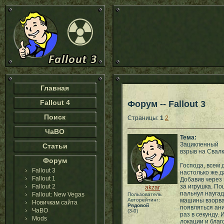
Главная
Fallout 4
Форум -- Fallout 3
Поиск
Страницы:
1
2
ЧаВО
Тема:
Зацикленный
Статьи
взрыв на Свал
Форум
Господа, всем 
Fallout 3
настолько же д
Fallout 1
Добавив через 
Fallout 2
за игрушка. По
akzar
пальнул наугад
Fallout: New Vegas
Пользователь
Авторейтинг:
машины взорвал
Новичкам сайта
Рядовой
появляться ани
ЧаВО
(3-0)
раз в секунду. 
Mods
локации и благ