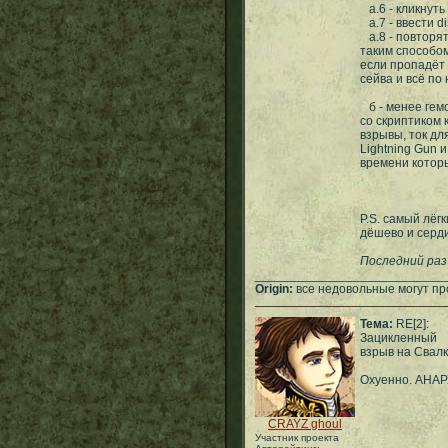
а.6 - кликнуть
а.7 - ввести d
а.8 - повторят
таким способо
если пропадёт 
сейва и всё по 
б - менее гемо
со скриптиком 
взрывы, ток дл
Lightning Gun 
времени которы
P.S. самый лёг
дёшево и серди
Последний раз 
___________________________
Origin:
все недовольные могут пр
Тема:
RE[2]:
Зацикленный
взрыв на Свал
Охуенно. АНАР
CRAYZ ghoul
Участник проекта