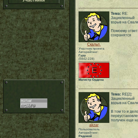
Участники
Тема:
RE:
Зацикленный
взрыв на Свал
Помоему ответ 
сохранятся
Скальп.
Участник проекта
Авторейтинг:
Гуру
(5842-228)
Магистр Ордена
Тема:
RE[2]:
Зацикленный
взрыв на Свал
В том то и дело
переустановлен
получен еще на
akzar
Пользователь
Авторейтинг:
Рядовой