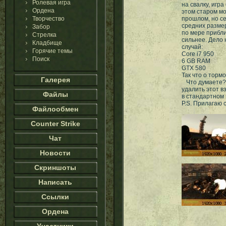
Ролевая игра
на свалку, игра
Ордена
этом старом мо
Творчество
прошлом, но се
средних разме
Забор
по мере прибли
Стрелка
сильнее. Дело 
Кладбище
случай:
Горячие темы
Core i7 950
Поиск
6 GB RAM
GTX 580
Так что о торм
Галерея
Что думаете? 
удалить этот в
Файлы
в стандартном в
P.S. Прилагаю 
Файлообмен
Counter Strike
Чат
Новости
Скриншоты
Написать
Ссылки
Ордена