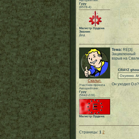
Авторейтинг:
Гуру
(8578-4)
Магистр Ордена
Звание:
Дед
Тема:
RE[3]:
Зацикленный
взрыв на Свал
CRAYZ ghou
Охуенно. А
Скальп.
Он уходил О.о?
Участник проекта
Авторейтинг:
Гуру
(5842-228)
Магистр Ордена
Страницы:
1
2