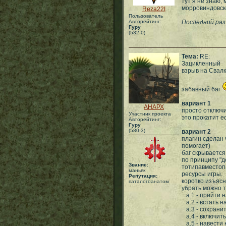
тут я не знаю,
морровиндовско
Reza22I
Пользователь
Авторейтинг:
Последний раз 
Гуру
(532-0)
Тема:
RE:
Зацикленный
взрыв на Свал
забавный баг
вариант 1
АНАРХ
просто отключи
Участник проекта
это прокатит е
Авторейтинг:
Гуру
(580-3)
вариант 2
плагин сделан 
помогает)
баг скрывается
по принципу "д
Звание:
тотипавместоп
маньяк
ресурсы игры.
Репутация:
коротко изъяс
паталогоанатом
убрать можно 
а.1 - прийти н
а.2 - встать н
а.3 - сохрани
а.4 - включить
а.5 - навести 