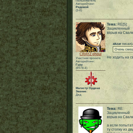
Пользователь
Авторейтинг:
Рядовой
(3-0)
Тема:
RE[5]:
Зацикленный
взрыв на Свал
akzar
писал(
Очень смешн
CRAYZ ghoul
Не ходить на с
Участник проекта
Авторейтинг:
Гуру
(8578-4)
Магистр Ордена
Звание:
Дед
Тема:
RE:
Зацикленный
взрыв на Свал
а если попытать
ту стопку из дв