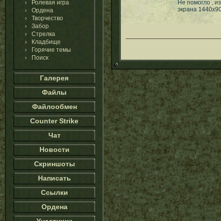
Ролевая игра
Не помогло , и
экрана 1440х9
Ордена
Творчество
Забор
Стрелка
Кладбище
Горячие темы
Поиск
Галерея
Файлы
Файлообмен
Counter Strike
Чат
Новости
Скриншоты
Написать
Ссылки
Ордена