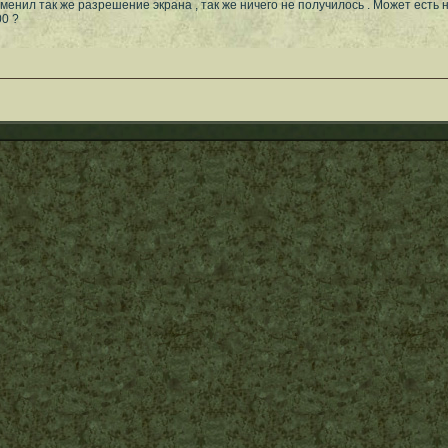
зменил так же разрешение экрана , так же ничего не получилось . Может есть
00 ?