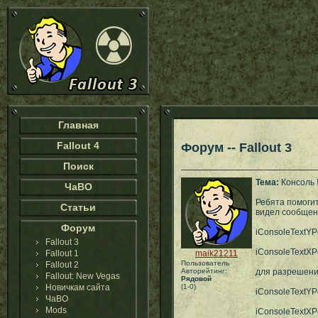
Главная
Fallout 4
Форум -- Fallout 3
Поиск
Тема:
Консоль 
ЧаВО
Ребята помогите
Статьи
видел сообщен
Форум
iConsoleTextY
Fallout 3
iConsoleTextX
Fallout 1
maik21211
Пользователь
Fallout 2
Авторейтинг:
для разрешени
Fallout: New Vegas
Рядовой
Новичкам сайта
(1-0)
iConsoleTextY
ЧаВО
Mods
iConsoleTextXP