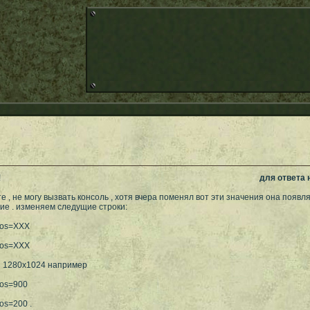
!
для ответа
 , не могу вызвать консоль , хотя вчера поменял вот эти значения она появлял
ие . изменяем следущие строки:
Pos=XXX
Pos=XXX
 1280х1024 например
Pos=900
os=200 .