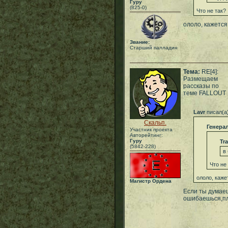
Гуру
(825-0)
Что не так?
ололо, кажется
Звание:
Старший палладин
Тема:
RE[4]:
Размещаем
рассказы по
теме FALLOUT
Lavr
писал(а
Скальп.
Генера
Участник проекта
Авторейтинг:
Гуру
Tra
(5842-228)
в
Что не
ололо, каже
Магистр Ордена
Если ты думаеш
ошибаешься,пл