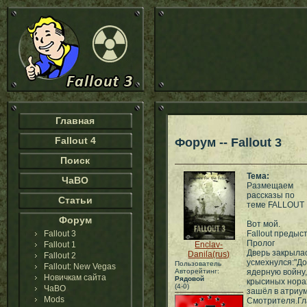
Главная
Fallout 4
Форум -- Fallout 3
Поиск
Тема:
ЧаВО
Размещаем
рассказы по
Статьи
теме FALLOUT
Форум
Вот мой.
Fallout 3
Fallout предыс
Пролог
Fallout 1
Enclav-
Дверь закрылас
Danila(rus)
Fallout 2
усмехнулся:"Д
Пользователь
Fallout: New Vegas
Авторейтинг:
ядерную войну,
Новичкам сайта
Рядовой
крысиных нора
(4-0)
ЧаВО
зашёл в атриум
Mods
Смотрителя.Гл