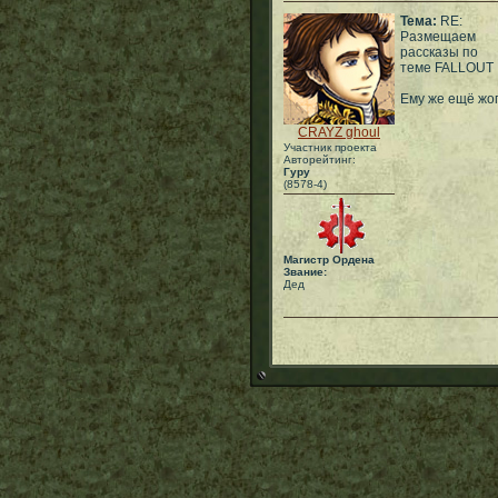
Тема:
RE:
Размещаем
рассказы по
теме FALLOUT
Ему же ещё жо
CRAYZ ghoul
Участник проекта
Авторейтинг:
Гуру
(8578-4)
Магистр Ордена
Звание:
Дед