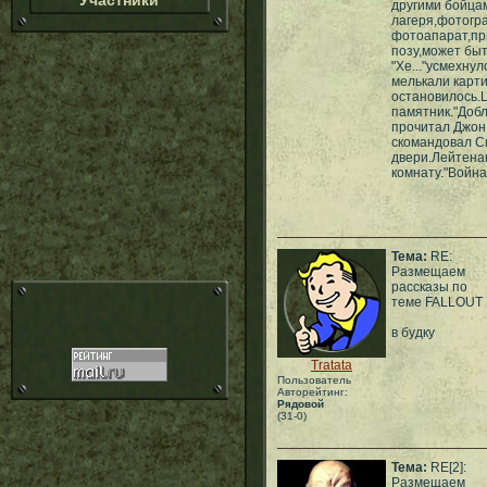
Участники
другими бойцам
лагеря,фотогр
фотоапарат,пр
позу,может быт
"Хе..."усмехну
мелькали карт
остановилось.
памятник."Доб
прочитал Джон.
скомандовал С
двери.Лейтена
комнату."Война
Тема:
RE:
Размещаем
рассказы по
теме FALLOUT
в будку
Tratata
Пользователь
Авторейтинг:
Рядовой
(31-0)
Тема:
RE[2]:
Размещаем