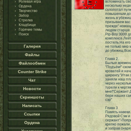
Ролевая игра
вспоминать сво
несколько нед
Ордена
схлопотал пул
Творчество
повышеным до 
Забор
жизнь в убежищ
Стрелка
призываем вас
Кладбище
прежде"-коман
Горячие темы
людям старше 
Поиск
Pip-Boy 3000 
комплексе.Лейт
постель.На его
Галерея
не только мир
до убежищ.Вско
Файлы
Глава 2.
Файлообмен
Былые времена
"Подъём!"-ском
кроватей и нач
Counter Strike
ширенгу."Итак 
заняли наш пл
Чат
через нескольк
турели к чертя
Новости
мне!"Сержант 
бери наших сам
Скриншоты
сэр"
Написать
Глава 3
Память навеки.
Ссылки
Рядовой Сэм и 
сержант"-Попри
Ордена
крепко пожали 
и забрав снар