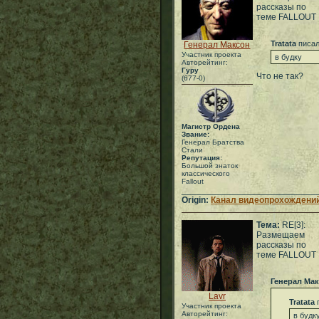
рассказы по
теме FALLOUT
Tratata
писал
Генерал Максон
Участник проекта
в будку
Авторейтинг:
Гуру
Что не так?
(677-0)
Магистр Ордена
Звание:
Генерал Братства
Стали
Репутация:
Большой знаток
классического
Fallout
___________________________
Origin:
Канал видеопрохождений
Тема:
RE[3]:
Размещаем
рассказы по
теме FALLOUT
Генерал Ма
Lavr
Tratata
п
Участник проекта
Авторейтинг:
в будк