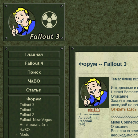
Главная
Fallout 4
Форум -- Fallout 3
Поиск
Тема:
Флеш игр
ЧаВО
Интересные и 
Статьи
Нelmet Bomber
Описание
Форум
Замечательная 
Fallout 3
наводкой не вс
Открыть здесь
Fallout 1
qin123
Пользователь
Fallout 2
Авторейтинг:
^^^^^^^^^^^^^^
Fallout: New Vegas
Рядовой
Motel Connecti
Новичкам сайта
(2-0)
Описание
ЧаВО
Веселая стреля
Mods
необходимо про