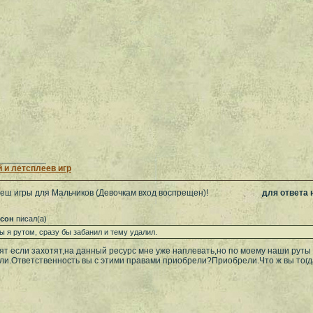
__________
 и летсплеев игр
леш игры для Мальчиков (Девочкам вход воспрещен)!
для ответа
ксон
писал(а)
ы я рутом, сразу бы забанил и тему удалил.
ят если захотят,на данный ресурс мне уже наплевать,но по моему наши руты
ли.Ответственность вы с этими правами приобрели?Приобрели.Что ж вы то