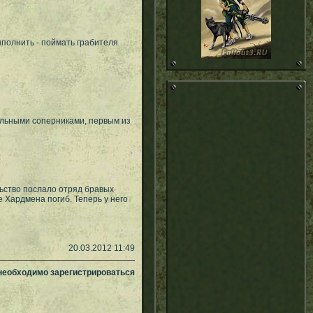
полнить - поймать грабителя
ильными соперниками, первым из
ьство послало отряд бравых
е Хардмена погиб. Теперь у него
20.03.2012 11:49
 необходимо зарегистрироваться