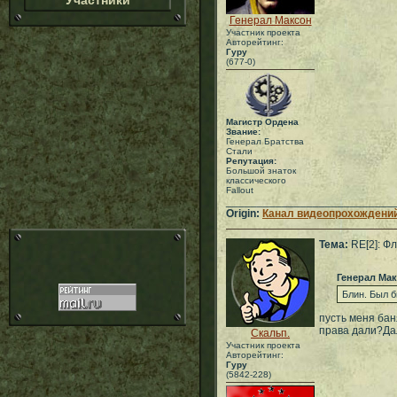
Участники
Генерал Максон
Участник проекта
Авторейтинг:
Гуру
(677-0)
Магистр Ордена
Звание:
Генерал Братства
Стали
Репутация:
Большой знаток
классического
Fallout
___________________________
Origin:
Канал видеопрохождений
Тема:
RE[2]: Ф
Генерал Ма
Блин. Был б
пусть меня бан
права дали?Да
Скальп.
Участник проекта
Авторейтинг:
Гуру
(5842-228)