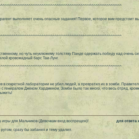
^^^^^^^^^^^^^^^^^^^^^^^^^^^^^^^^^^^^^^^^^^^^^^^^^^^^^^^^^^^^^^^^^^
агент выполняет очень опасные задания! Первое, которое вам предстоит вы
^^^^^^^^^^^^^^^^^^^^^^^^^^^^^^^^^^^^^^^^^^^^^^^^^^^^^^^^^^^^^^^^^^
a
ственному, но чуть неуклюжему толстяку Панде одержать победу над очень с
злой кровожадный барс Таи-Лунг.
^^^^^^^^^^^^^^^^^^^^^^^^^^^^^^^^^^^^^^^^^^^^^^^^^^^^^^^^^^^^^^^^^^
 в секретной лаборатории не убил людей, а превратил их в зомби. Правител
е с генералом Джеком Хардменом. Зомби было так много, что весь отряд, кром
выжить!
 игры для Мальчиков (Девочкам вход воспрещен)!
для ответа
 рутом, сразу бы забанил и тему удалил.