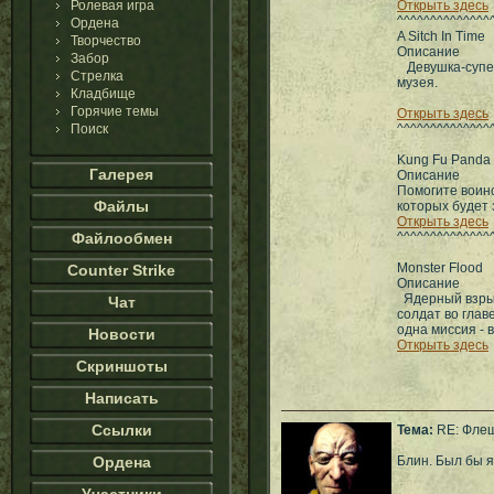
Ролевая игра
Открыть здесь
^^^^^^^^^^^^^^
Ордена
A Sitch In Time
Творчество
Описание
Забор
Девушка-супер
Стрелка
музея.
Кладбище
Горячие темы
Открыть здесь
Поиск
^^^^^^^^^^^^^^
Kung Fu Pand
Галерея
Описание
Помогите воин
Файлы
которых будет 
Открыть здесь
Файлообмен
^^^^^^^^^^^^^^
Monster Flood
Counter Strike
Описание
Ядерный взрыв
Чат
солдат во глав
одна миссия - 
Новости
Открыть здесь
Скриншоты
Написать
Ссылки
Тема:
RE: Флеш
Ордена
Блин. Был бы я