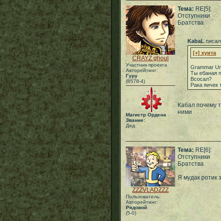
Тема:
RE[5]:
Отступники
Братства
KabaL
писал
[+] хуита
CRAYZ ghoul
Участник проекта
Grammar Unt
Авторейтинг:
Ты ебаная 
Гуру
Всосал?
(8578-4)
Рака яичек 
Кабал почему т
ними
Магистр Ордена
Звание:
Дед
Тема:
RE[6]:
Отступники
Братства
Я мудак ротик 
ZZZVLADZZZ
Пользователь
Авторейтинг:
Рядовой
(5-0)