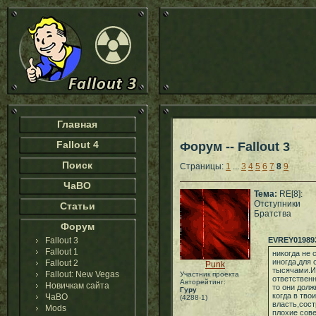
Главная
Fallout 4
Форум -- Fallout 3
Поиск
Страницы:
1
...
3
4
5
6
7
8
9
ЧаВО
Тема:
RE[8]:
Отступники
Статьи
Братства
Форум
Fallout 3
EVREY01989
Fallout 1
никогда не
иногда,для
Fallout 2
Punk
тысячами.И 
Fallout: New Vegas
Участник проекта
ответственн
Авторейтинг:
Новичкам сайта
то они долж
Гуру
когда в тво
ЧаВО
(4288-1)
власть,сос
Mods
плохие сове