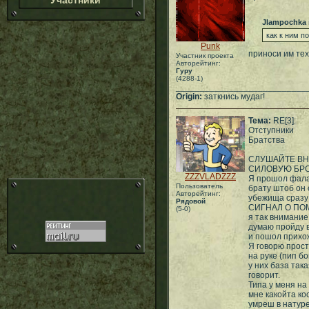
Участники
Jlampochka
как к ним п
Punk
приноси им тех
Участник проекта
Авторейтинг:
Гуру
(4288-1)
___________________________
Origin:
заткнись мудаг!
Тема:
RE[3]:
Отступники
Братства
СЛУШАЙТЕ ВН
СИЛОВУЮ БРО
ZZZVLADZZZ
Я прошол фалау
Пользователь
брату штоб он 
Авторейтинг:
убежища сразу
Рядовой
СИГНАЛ О ПО
(5-0)
я так внимание
думаю пройду в
и пошол прихож
Я говорю прост
на руке (пип б
у них база так
говорит.
Типа у меня на
мне какойта ко
умреш в натуре