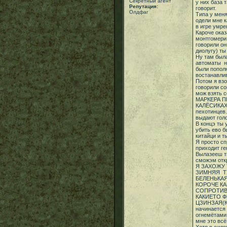
Секретный агент
у них база 
Репутация:
говорит.
Олдфаг
Типа у меня
одели мне 
в игре умре
Кароче ока
монтгомери
говорили он
диолугу) ты
Ну там была
автоматы н
были пополн
востанавлив
Потом я взо
говорили со
мож взять 
МАРКЕРА П
КАЛЁСИКАХ 4
пехотинцев
выдают гол
В концэ ты 
убить ево б
китайци и т
Я просто сп
приходит ге
Вылазееш ты
сможэм откр
Я ЗАХОЖУ
ЗИМНЯЯ ТУ
БЕЛЕНЬКА
КОРОЧЕ КА
СОПРОТИВЛ
КАКИЕТО 
ЦЗИНЗАЯ(КИ
начинается
огнемётами 
мне это всё