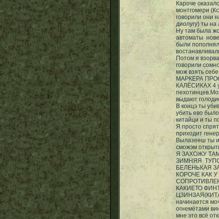
Кароче оказал
монтгомери (К
говорили они н
диолугу) ты на
Ну там была жо
автоматы нове
были пополнялк
востанавливали
Потом я взорва
говорили сомно
мож взять себ
МАРКЕРА ПРОС
КАЛЁСИКАХ 4 у 
пехотинцев.Мо
выдают голоди
В концэ ты уби
убить ево было
китайци и ты п
Я просто спрят
приходит гене
Вылазееш ты из
сможэм открыть
Я ЗАХОЖУ ТА
ЗИМНЯЯ ТУПО 
БЕЛЕНЬКАЯ З
КОРОЧЕ КАК У
СОПРОТИВЛЕН
КАКИЕТО ФИН
ЦЗИНЗАЯ(КИТА
начинается мо
огнемётами вин
мне это всё от