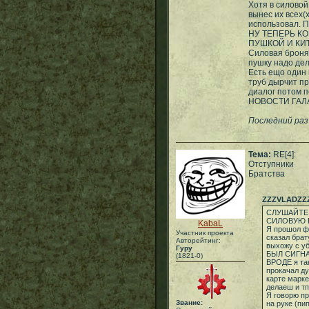
Хотя в силовой
вынес их всех(
использовал. 
НУ ТЕПЕРЬ К
ПУШКОЙ И КИ
Силовая броня 
пушку надо дел
Есть ещо один 
труб дырчит пр
диалог потом 
НОВОСТИ ГАЛА
Последний раз
Тема:
RE[4]:
Отступники
Братства
ZZZVLADZZ
СЛУШАЙТЕ
СИЛОВУЮ 
KabaL
Я прошол ф
Участник проекта
сказал брат
Авторейтинг:
выхожу с у
Гуру
БЫЛ СИГН
(1821-0)
ВРОДЕ я та
прокачал ду
карте марке
делаеш и тп
Я говорю пр
Звание:
на руке (пи