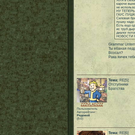
Хотя в сило
кароче выне
не использ
НУ ТЕПЕР
ГАУС ПУШК
Силовая бро
пушку надо 
Есть ещо од
ис труб дыр
диалог пот
НОВОСТИ Г
Grammar Unterm
Ты ебаная пед
Всосал?
Рака яичек теб
Тема:
RE[5]:
Отступники
Братства
ZZZVLADZZZ
Пользователь
Авторейтинг:
Рядовой
(5-0)
Тема:
RE[6]: