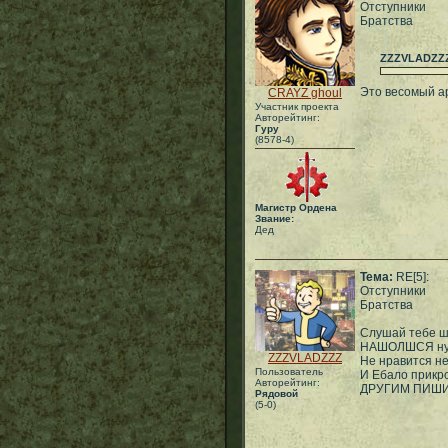
Отступники
Братства
ZZZVLADZZ
Это весомый а
CRAYZ ghoul
Участник проекта
Авторейтинг:
Гуру
(8578-4)
Магистр Ордена
Звание:
Дед
Тема:
RE[5]:
Отступники
Братства
Слушай тебе 
НАШОЛШСЯ ну т
ZZZVLADZZZ
Не нравится не 
Пользователь
И Ебало прикро
Авторейтинг:
ДРУГИМ ПИШИ 
Рядовой
(5-0)