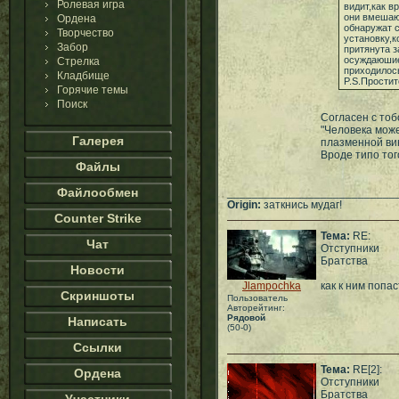
Ролевая игра
видит,как в
они вмешают
Ордена
обнаружат с
Творчество
установку,к
Забор
притянута 
осуждаюшие
Стрелка
приходилос
Кладбище
P.S.Простит
Горячие темы
Поиск
Согласен с тоб
"Человека може
Галерея
плазменной вин
Вроде типо тог
Файлы
Файлообмен
___________________________
Origin:
заткнись мудаг!
Counter Strike
Тема:
RE:
Чат
Отступники
Братства
Новости
Jlampochka
как к ним попа
Скриншоты
Пользователь
Авторейтинг:
Рядовой
Написать
(50-0)
Ссылки
Тема:
RE[2]:
Ордена
Отступники
Братства