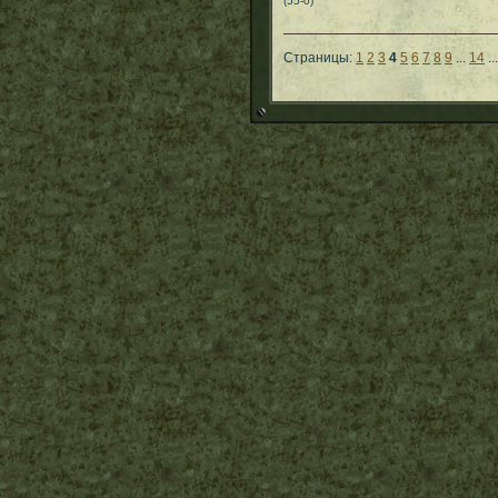
(55-0)
Страницы:
1
2
3
4
5
6
7
8
9
...
14
..