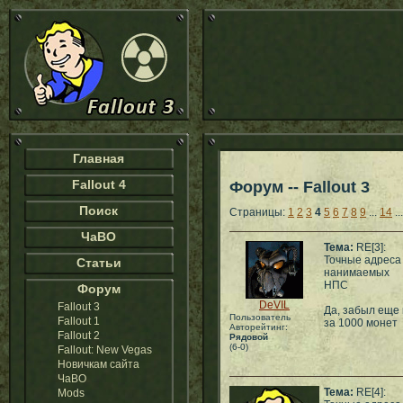
Главная
Fallout 4
Форум -- Fallout 3
Поиск
Страницы:
1
2
3
4
5
6
7
8
9
...
14
..
ЧаВО
Тема:
RE[3]:
Точные адреса
Статьи
нанимаемых
НПС
Форум
DeVIL
Fallout 3
Да, забыл еще 
Пользователь
Fallout 1
за 1000 монет
Авторейтинг:
Fallout 2
Рядовой
(6-0)
Fallout: New Vegas
Новичкам сайта
ЧаВО
Тема:
RE[4]:
Mods