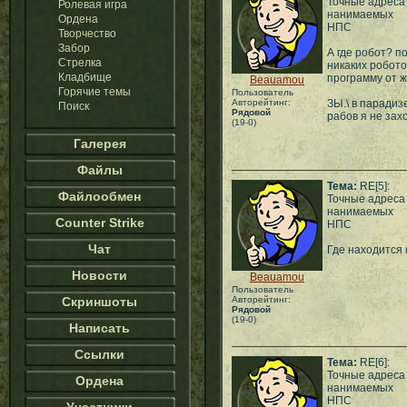
Точные адреса
Ролевая игра
нанимаемых
Ордена
НПС
Творчество
Забор
А где робот? п
Стрелка
никаких робото
Кладбище
программу от ж
Beauamou
Горячие темы
Пользователь
Авторейтинг:
ЗЫ.\ в парадизе
Поиск
Рядовой
рабов я не захо
(19-0)
Галерея
Файлы
Тема:
RE[5]:
Файлообмен
Точные адреса
нанимаемых
Counter Strike
НПС
Чат
Где находится 
Новости
Beauamou
Пользователь
Скриншоты
Авторейтинг:
Рядовой
(19-0)
Написать
Ссылки
Тема:
RE[6]:
Точные адреса
Ордена
нанимаемых
НПС