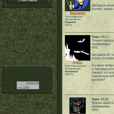
Участники
Цитадель нашел
пускает, карма
Beauamou
Пользователь
Авторейтинг:
Рядовой
(19-0)
Тема:
RE[7]:
Точные адреса
нанимаемых
НПС
Цитадель БС на
только по сюжет
Andres
И у меня вопро
Участник проекта
Авторейтинг:
у торговца роб
Активный
говорит что все
(263-0)
плохая или не
высокая?
Тема:
RE[8]:
Точные адреса
нанимаемых
НПС