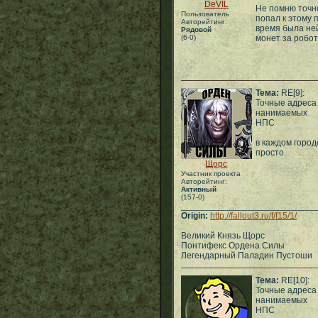
DeVIL
Не помню точно
Пользователь
попал к этому 
Авторейтинг:
время была не
Рядовой
(6-0)
монет за робот
Тема:
RE[9]:
Точные адреса
нанимаемых
НПС
в каждом город
просто.
Щорс
Участник проекта
Авторейтинг:
Активный
(157-0)
___________________________
Origin:
http://fallout3.ru/f/f15/1/
Великий Князь Щорс
Понтифекс Ордена Силы
Легендарный Паладин Пустоши
Тема:
RE[10]:
Точные адреса
нанимаемых
НПС