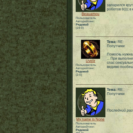
запарился крут
роботов 8(((( в
Beauamou
Пользователь
Авторейтинг:
Рядовой
(19-0)
Тема:
RE:
Попутчики
Помосчь нужна.
... При выполне
Uvelir
спас сексуальн
Пользователь
видимо пообеща
Авторейтинг:
Рядовой
(2-0)
Тема:
RE:
Попутчики
Последний раз 
My name is None
Пользователь
Авторейтинг:
Рядовой