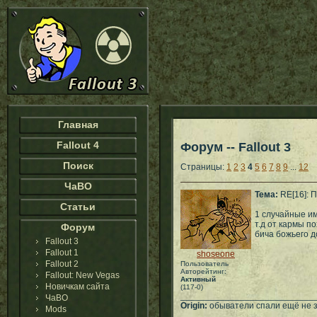
Главная
Fallout 4
Форум -- Fallout 3
Поиск
Страницы:
1
2
3
4
5
6
7
8
9
...
12
ЧаВО
Тема:
RE[16]: П
Статьи
1 случайные им
т.д от кармы п
Форум
бича божьего д
Fallout 3
Fallout 1
shoseone
Fallout 2
Пользователь
Авторейтинг:
Fallout: New Vegas
Активный
Новичкам сайта
(117-0)
___________________________
ЧаВО
Origin:
обыватели спали ещё не зн
Mods