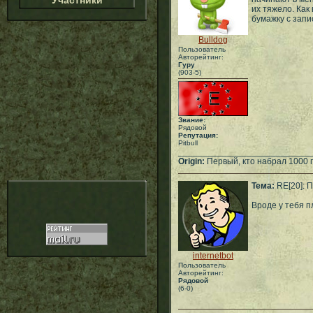
Участники
их тяжело. Как
бумажку с запи
Bulldog
Пользователь
Авторейтинг:
Гуру
(903-5)
Звание:
Рядовой
Репутация:
Pitbull
___________________________
Origin:
Первый, кто набрал 1000 
Тема:
RE[20]: П
Вроде у тебя п
internetbot
Пользователь
Авторейтинг:
Рядовой
(6-0)