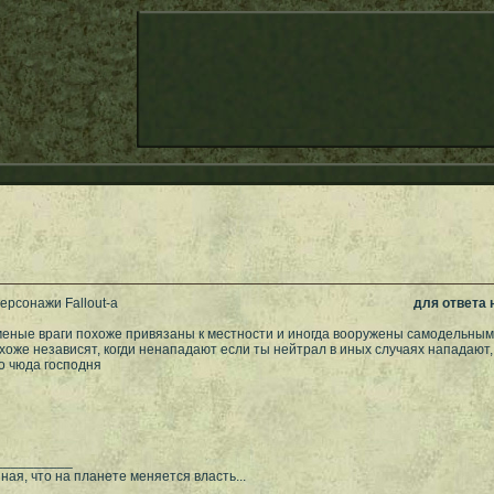
ерсонажи Fallout-а
для ответа
еные враги похоже привязаны к местности и иногда вооружены самодельным 
охоже независят, когди ненападают если ты нейтрал в иных случаях нападают,
о чюда господня
__________
ая, что на планете меняется власть...