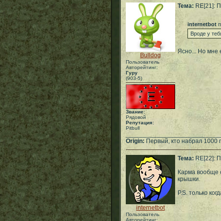
Тема:
RE[21]: П
internetbot
п
Вроде у теб
Ясно... Но мне 
Bulldog
Пользователь
Авторейтинг:
Гуру
(903-5)
Звание:
Рядовой
Репутация:
Pitbull
___________________________
Origin:
Первый, кто набрал 1000 
Тема:
RE[22]: П
Карма вообще 
крышки.
P.S. только ко
internetbot
Пользователь
Авторейтинг: