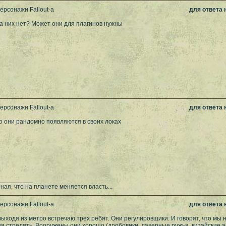
ерсонажи Fallout-а
для ответа
на них нет? Может они для плагинов нужны
ерсонажи Fallout-а
для ответа
о они рандомно появляются в своих локах
__________
ая, что на планете меняется власть...
ерсонажи Fallout-а
для ответа
 выходя из метро встречаю трех ребят. Они регулировщики. И говорят, что мы 
я стрелять. Вооружены они хорошо (дробовики, лазерные ружья, китайские ав