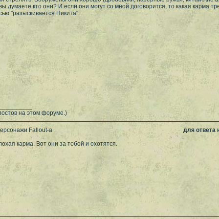
 вы думаете кто они? И если они могут со мной договорится, то какая карма т
сью "разыскивается Никита".
__________
постов на этом форуме.)
ерсонажи Fallout-а
для ответа
лохая карма. Вот они за тобой и охотятся.