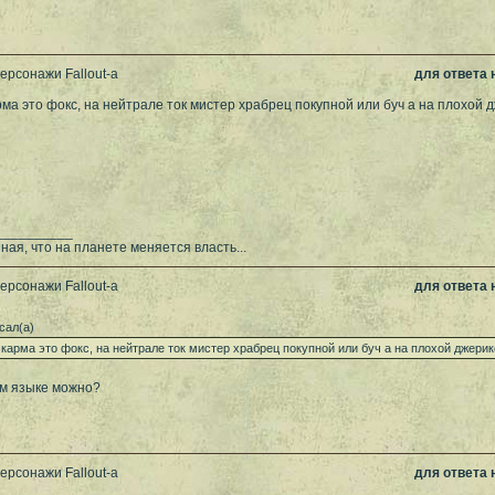
ерсонажи Fallout-а
для ответа
ма это фокс, на нейтрале ток мистер храбрец покупной или буч а на плохой 
__________
ая, что на планете меняется власть...
ерсонажи Fallout-а
для ответа
сал(а)
карма это фокс, на нейтрале ток мистер храбрец покупной или буч а на плохой джерик
ом языке можно?
ерсонажи Fallout-а
для ответа