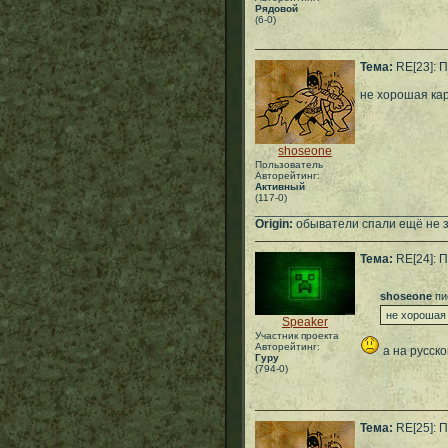
Рядовой
(6-0)
Тема:
RE[23]: П
не хорошая кар
shoseone
Пользователь
Авторейтинг:
Активный
(117-0)
___________________________
Origin:
обыватели спали ещё не зн
Тема:
RE[24]: П
shoseone
пи
не хорошая 
Speaker
Участник проекта
Авторейтинг:
а на русск
Гуру
(794-0)
Тема:
RE[25]: П