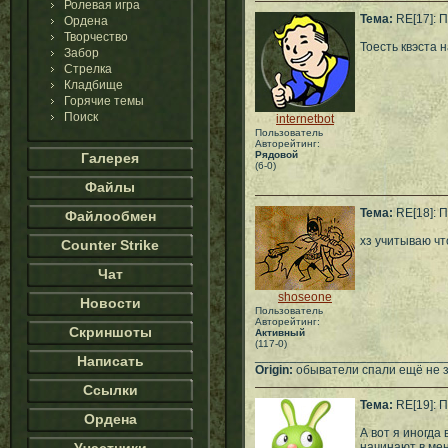
Ролевая игра
Тема:
RE[17]: П
Ордена
Творчество
Тоесть квэста 
Забор
Стрелка
Кладбище
Горячие темы
Поиск
internetbot
Пользователь
Авторейтинг:
Рядовой
Галерея
(6-0)
Файлы
Тема:
RE[18]: П
Файлообмен
хз учитываю чт
Counter Strike
Чат
shoseone
Новости
Пользователь
Авторейтинг:
Скриншоты
Активный
(117-0)
___________________________
Написать
Origin:
обыватели спали ещё не зн
Ссылки
Тема:
RE[19]: П
Ордена
А вот я иногда
начинают в мен