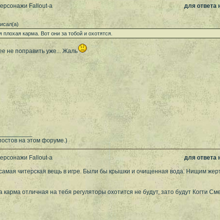
ерсонажи Fallout-а
для ответа
исал(а)
я плохая карма. Вот они за тобой и охотятся.
ее не поправить уже... Жаль
__________
постов на этом форуме.)
ерсонажи Fallout-а
для ответа
самая читерская вещь в игре. Были бы крышки и очищенная вода. Нищим жер
гда карма отличная на тебя регуляторы охотится не будут, зато будут Когти См