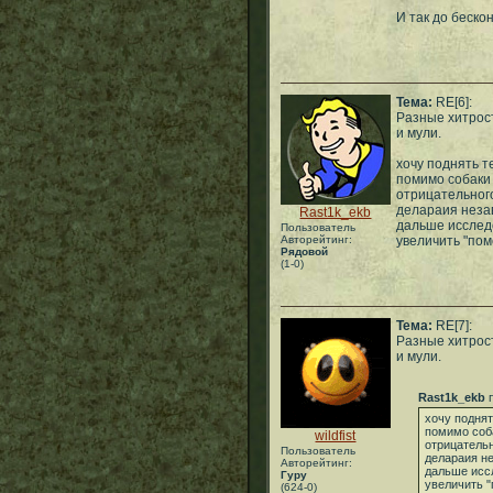
И так до беско
Тема:
RE[6]:
Разные хитрос
и мули.
хочу поднять т
помимо собаки
отрицательног
делараия незав
Rast1k_ekb
дальше исслед
Пользователь
Авторейтинг:
увеличить "пом
Рядовой
(1-0)
Тема:
RE[7]:
Разные хитрос
и мули.
Rast1k_ekb
п
хочу поднят
помимо соб
wildfist
отрицательн
Пользователь
делараия не
Авторейтинг:
дальше исс
Гуру
увеличить 
(624-0)