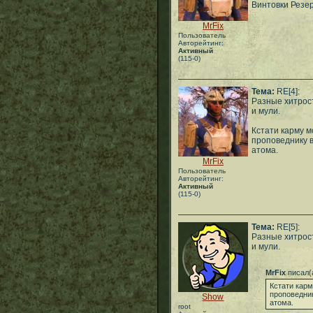
Винтовки Резе
MrFix
Пользователь
Авторейтинг:
Активный
(115-0)
Тема:
RE[4]:
Разные хитрос
и мули.
Кстати карму м
проповеднику 
атома.
MrFix
Пользователь
Авторейтинг:
Активный
(115-0)
Тема:
RE[5]:
Разные хитрос
и мули.
MrFix
писал(
Кстати карм
проповедни
Show
атома.
root