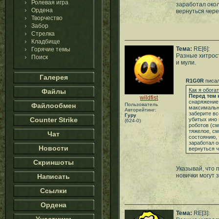
Ролевая игра
заработал око
Ордена
вернуться чере
Творчество
Забор
Стрелка
Кладбище
Тема:
RE[6]:
Горячие темы
Разные хитрос
Поиск
и мули.
Галерея
R1G0R
писал
Как я обога
Файлы
Перед тем 
wildfist
снаряжение 
Файлообмен
Пользователь
максимально
Авторейтинг:
заберите вс
Гуру
Counter Strike
убитых ино 
(624-0)
роботов (см
тяжелое, см
Чат
состоянию, 
заработал 
Новости
вернуться ч
Скриншоты
Указывай, что 
новички могут 
Написать
Ссылки
Ордена
Тема:
RE[3]: