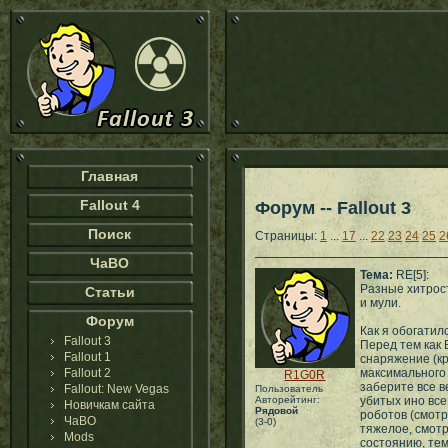
Главная
Fallout 4
Форум -- Fallout 3
Поиск
Страницы:
1
...
17
...
22
23
24
25
2
ЧаВО
Тема:
RE[5]:
Разные хитрос
Статьи
и мули.
Форум
Как я обогатилс
Fallout 3
Перед тем как 
Fallout 1
снаряжение (кр
Fallout 2
максимального 
R1G0R
заберите все в
Fallout: New Vegas
Пользователь
Авторейтинг:
убитых ино все
Новичкам сайта
Рядовой
роботов (смотри
ЧаВО
(3-0)
тяжелое, смотр
Mods
состоянию, тем