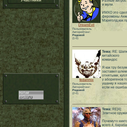
Участники
Разные хитрос
и мули.
ИМХО это сдел
феромоны Анже
Мэриголд,как п
DreamEvil
Пользователь
Авторейтинг:
Рядовой
(1-0)
Тема:
RE: Шап
китайского
командос
Я как тру безу
заставил шлем
отнятыми, купл
у аборигенов то
fedanmix
ушанку я наше
Пользователь
Авторейтинг:
если не ошиба
Рядовой
(2-0)
Тема:
RE[4]:
Элитное оруж
Почемуто никто
всего 4, бараб