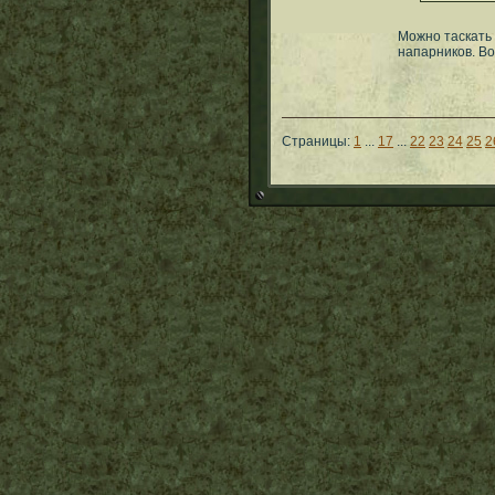
Можно таскать
напарников. В
Страницы:
1
...
17
...
22
23
24
25
2