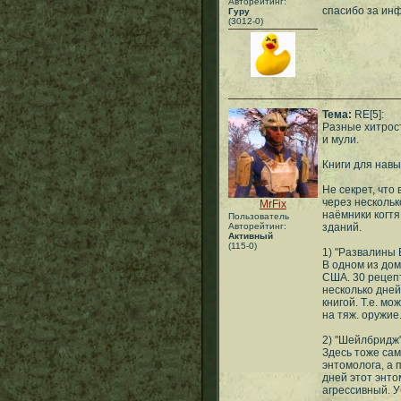
Авторейтинг:
спасибо за ин
Гуру
(3012-0)
Тема:
RE[5]:
Разные хитрос
и мули.
Книги для навы
Не секрет, что
через нескольк
MrFix
наёмники когтя
Пользователь
Авторейтинг:
зданий.
Активный
(115-0)
1) "Развалины
В одном из дом
США. 30 рецепт
несколько дней
книгой. Т.е. м
на тяж. оружие
2) "Шейлбридж
Здесь тоже сам
энтомолога, а 
дней этот энто
агрессивный. У