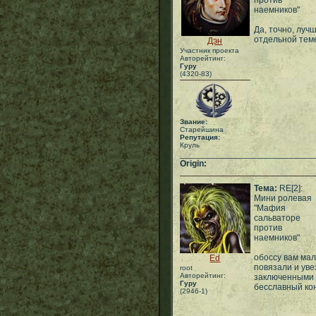
против
наемников"
Да, точно, луч
отдельной тем
Дэн
Участник проекта
Авторейтинг:
Гуру
(4320-83)
Звание:
Старейшина
Репутация:
Круль
___________________________
Origin:
Тема:
RE[2]:
Мини ролевая
"Мафия
сальваторе
против
наемников"
обоссу вам мал
Ed
повязали и уве
root
Авторейтинг:
заключенными 
Гуру
бесславный ко
(2946-1)