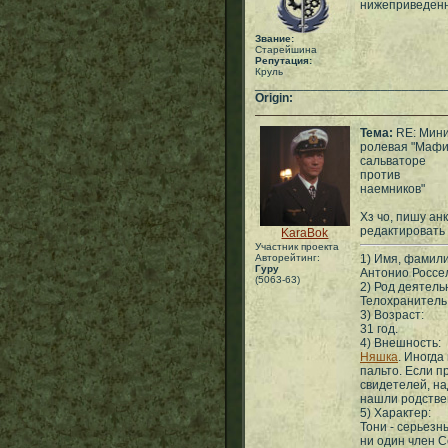
нижеприведенн
Звание:
Старейшина
Репутация:
Круль
___________________________
Origin:
Тема:
RE: Мин
ролевая "Маф
сальваторе
против
наемников"
Хз чо, пишу анк
редактировать 
KaraBok
Участник проекта
Авторейтинг:
1) Имя, фамили
Гуру
Антонио Россел
(5063-63)
2) Род деятель
Телохранитель
3) Возраст:
31 год.
4) Внешность:
Няшка
. Иногда
пальто. Если п
свидетелей, на
нашли родствен
5) Характер:
Тони - серьезн
ни один член С