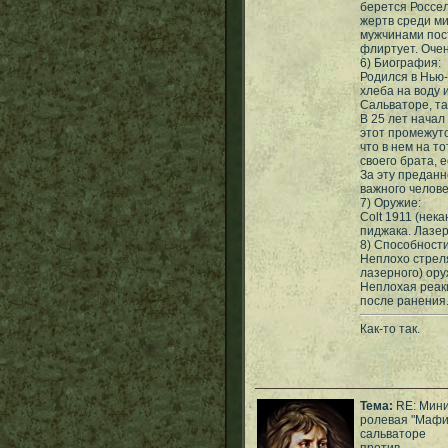
берется Россел
жертв среди м
мужчинами пос
флиртует. Оче
6) Биография:
Родился в Нью-
хлеба на воду 
Сальваторе, т
В 25 лет начал
этот промежуто
что в нем на т
своего брата, 
За эту предан
важного челове
7) Оружие:
Colt 1911 (нек
пиджака. Лазер
8) Способности
Неплохо стреля
лазерного) ору
Неплохая реакц
после ранения
Как-то так.
Тема:
RE: Мин
ролевая "Маф
сальваторе