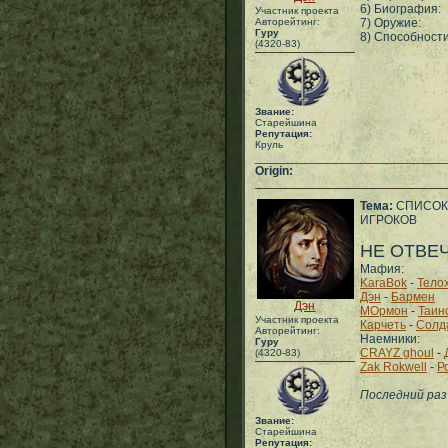
6) Биография:
Участник проекта
Авторейтинг:
7) Оружие:
Гуру
8) Способности
(4320-83)
Звание:
Старейшина
Репутация:
Круль
___________________________
Origin:
Тема:
СПИСОК
ИГРОКОВ
НЕ ОТВЕЧ
Мафия:
KaraBok
-
Тело
Дэн
-
Бармен
Дэн
МОрмон
-
Таин
Участник проекта
Карчеть
-
Солд
Авторейтинг:
Наемники:
Гуру
CRAYZ ghoul
-
(4320-83)
Zak Rokwell
-
Р
Последний раз
Звание:
Старейшина
Репутация: