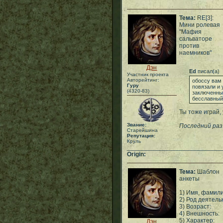
Тема:
RE[3]:
Мини ролевая
"Мафия
сальваторе
против
наемников"
Дэн
Ed
писал(а)
Участник проекта
Авторейтинг:
обоссу вам 
Гуру
повязали и 
(4320-83)
заключенны
бесславный
Ты тоже играй,
Звание:
Последний раз
Старейшина
Репутация:
Круль
___________________________
Origin:
Тема:
Шаблон
анкеты
1) Имя, фамили
2) Род деятель
3) Возраст:
4) Внешность:
5) Характер:
Дэн