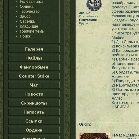
Ролевая игра
разобрались с 
Ордена
фоллаут 2), к
Творчество
сферы развлеч
Звание:
Условия вступл
Забор
Старейшина
Репутация:
Создать новую
Стрелка
Круль
нижеприведенн
Кладбище
учитывается.
Горячие темы
Список требуе
Поиск
Мафия:
1) Дон Сальват
2) Консильери (
Галерея
3) Капореджим
ребята. их мак
Файлы
4) Бармен в р
5) Таинственны
Файлообмен
Дону спать по 
6) Солдаты, те
Counter Strike
Наемники:
1) Предводите
Чат
2) Работодате
3) Остальные 
Новости
простор для ф
Аллес.
Скриншоты
Кто хочет вспо
НАБИГАЙ
Написать
___________________________
Ссылки
Origin:
Ордена
Тема:
RE: Мин