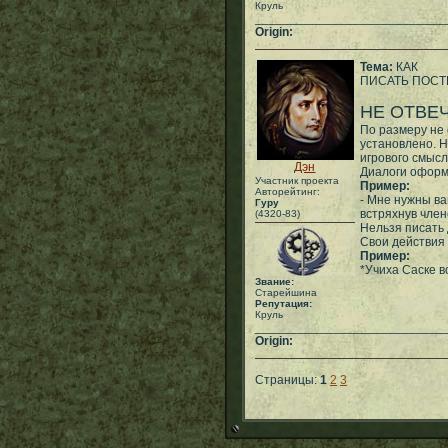
Круль
___________________________
Origin:
Тема:
КАК
ПИСАТЬ ПОС
НЕ ОТВЕЧ
По размеру не
установлено. 
игрового смысл
Дэн
Диалоги оформл
Участник проекта
Пример:
Авторейтинг:
- Мне нужны ваш
Гуру
встряхнув член
(4320-83)
Нельзя писать 
Свои действия 
Пример:
*Учиха Саске в
Звание:
Старейшина
Репутация:
Круль
___________________________
Origin:
Страницы:
1
2
3