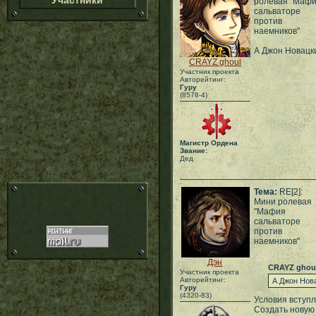
Участники
ролевая "Маф
сальваторе
против
наемников"
А Джон Новацки
CRAYZ ghoul
Участник проекта
Авторейтинг:
Гуру
(8578-4)
Магистр Ордена
Звание:
Дед
Тема:
RE[2]:
Мини ролевая
"Мафия
сальваторе
против
наемников"
Дэн
CRAYZ ghou
Участник проекта
Авторейтинг:
А Джон Нова
Гуру
(4320-83)
Условия вступл
Создать новую