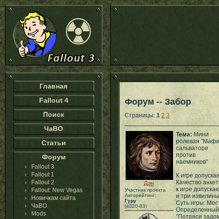
Главная
Fallout 4
Форум -- Забор
Поиск
Страницы:
1
2
3
ЧаВО
Тема:
Мини
ролевая "Маф
Статьи
сальваторе
против
Форум
наемников"
Fallout 3
Fallout 1
К игре допуска
Fallout 2
Качество анкет
Дэн
к игре допуска
Fallout: New Vegas
Участник проекта
Авторейтинг:
и три извилины 
Новичкам сайта
Гуру
Суть игры: Мес
ЧаВО
(4320-83)
Определенный 
Mods
"Потряси задом